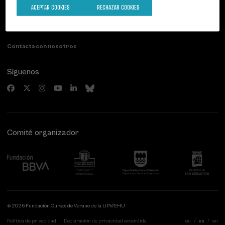
Palacio Miramar
Actividades anteriores
ACEPTAR COOKIES
RECHAZAR COOKIES
Paseo de Miraconcha, 48
20007 Donostia / San Sebastián
Gipuzkoa, Spain
Contacta con nosotros
Síguenos
Comité organizador
© 2026 Fundación Cursos de Verano de la UPV/EHU
Política de privacidad
Declaración de privacidad extendida
eu
es
en