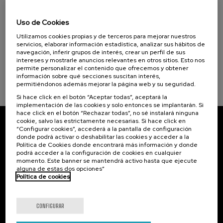
11. SEP
-
11. SEP, 2026
12 - Producción y consumo responsables (1)
Proyectos de economía circular en el
Uso de Cookies
sector primario
Utilizamos cookies propias y de terceros para mejorar nuestros
.
10 h.
Euskera
Español
servicios, elaborar información estadística, analizar sus hábitos de
navegación, inferir grupos de interés, crear un perfil de sus
intereses y mostrarle anuncios relevantes en otros sitios. Esto nos
Gratuito
...
Últimas
Gratuito
Fecha
Lista
Plazo
permite personalizar el contenido que ofrecemos y obtener
plazas
pasada
de
de
información sobre qué secciones suscitan interés,
espera
matrícula
finalizado
permitiéndonos además mejorar la página web y su seguridad.
Si hace click en el botón “Aceptar todas”, aceptará la
implementación de las cookies y solo entonces se implantarán. Si
hace click en el botón “Rechazar todas”, no sé instalará ninguna
cookie, salvo las estrictamente necesarias. Si hace click en
“Configurar cookies”, accederá a la pantalla de configuración
Suscríbete a nuestro boletín
donde podrá activar o deshabilitar las cookies y acceder a la
Política de Cookies donde encontrará más información y donde
Inscríbete para ser el primero/a en recibir las
podrá acceder a la configuración de cookies en cualquier
novedades de UIK.
momento. Este banner se mantendrá activo hasta que ejecute
alguna de estas dos opciones”
Política de cookies
Suscribirse
CONFIGURAR
Contacto
De interés...