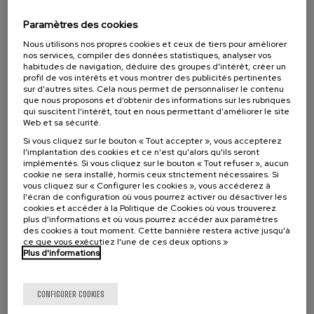
Escuela de comunicación ambiental 2026.
Paramètres des cookies
Narrativas climáticas: relatos para la
acción
Nous utilisons nos propres cookies et ceux de tiers pour améliorer
nos services, compiler des données statistiques, analyser vos
.
habitudes de navigation, déduire des groupes d’intérêt, créer un
10 h.
Espagnol
profil de vos intérêts et vous montrer des publicités pertinentes
sur d’autres sites. Cela nous permet de personnaliser le contenu
25 €
À PARTIR DE
...
Dernières
Gratuit
Date
Liste
Période
que nous proposons et d’obtenir des informations sur les rubriques
places
passée
d'attente
d'inscription
qui suscitent l’intérêt, tout en nous permettant d’améliorer le site
terminée
Web et sa sécurité.
Si vous cliquez sur le bouton « Tout accepter », vous accepterez
l'implantation des cookies et ce n'est qu'alors qu'ils seront
implémentés. Si vous cliquez sur le bouton « Tout refuser », aucun
cookie ne sera installé, hormis ceux strictement nécessaires. Si
vous cliquez sur « Configurer les cookies », vous accéderez à
l'écran de configuration où vous pourrez activer ou désactiver les
cookies et accéder à la Politique de Cookies où vous trouverez
plus d'informations et où vous pourrez accéder aux paramètres
des cookies à tout moment. Cette bannière restera active jusqu'à
ce que vous exécutiez l'une de ces deux options »
Plus d'informations
SOCIÉTÉ
DURABILITÉ
DSF
COURS D'ÉTÉ
CONFIGURER COOKIES
15. SEP
-
15. SEP, 2026