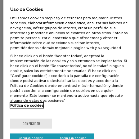
Escuela de comunicación ambiental 2026.
Uso de Cookies
Narrativas climáticas: relatos para la
acción
Utilizamos cookies propias y de terceros para mejorar nuestros
servicios, elaborar información estadística, analizar sus hábitos de
navegación, inferir grupos de interés, crear un perfil de sus
.
10 h.
Español
intereses y mostrarle anuncios relevantes en otros sitios. Esto nos
permite personalizar el contenido que ofrecemos y obtener
25 €
DESDE
información sobre qué secciones suscitan interés,
...
Últimas
Gratuito
Fecha
Lista
Plazo
plazas
pasada
de
de
permitiéndonos además mejorar la página web y su seguridad.
espera
matrícula
finalizado
Si hace click en el botón “Aceptar todas”, aceptará la
implementación de las cookies y solo entonces se implantarán. Si
hace click en el botón “Rechazar todas”, no sé instalará ninguna
cookie, salvo las estrictamente necesarias. Si hace click en
“Configurar cookies”, accederá a la pantalla de configuración
donde podrá activar o deshabilitar las cookies y acceder a la
Política de Cookies donde encontrará más información y donde
podrá acceder a la configuración de cookies en cualquier
momento. Este banner se mantendrá activo hasta que ejecute
alguna de estas dos opciones”
Política de cookies
CONFIGURAR
SOCIEDAD
SOSTENIBILIDAD
DSF
CURSO DE VERANO
15. SEP
-
15. SEP, 2026
ACEPTAR COOKIES
RECHAZAR COOKIES