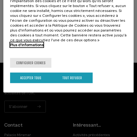
l'implantation des cookies et ce n'est qu'alors qu'ils seront
Narrativas climáticas: relatos para la
implémentés. Si vous cliquez sur le bouton « Tout refuser », aucun
cookie ne sera installé, hormis ceux strictement nécessaires. Si
acción
vous cliquez sur « Configurer les cookies », vous accéderez à
l'écran de configuration où vous pourrez activer ou désactiver les
.
10 h.
Espagnol
cookies et accéder à la Politique de Cookies où vous trouverez
plus d'informations et où vous pourrez accéder aux paramètres
25 €
À PARTIR DE
des cookies à tout moment. Cette bannière restera active jusqu'à
...
Dernières
Gratuit
Date
Liste
Période
ce que vous exécutiez l'une de ces deux options »
places
passée
d'attente
d'inscription
terminée
Plus d'informations
CONFIGURER COOKIES
Abonnez-vous à notre bulletin
ACCEPTER TOUS
TOUT REFUSER
Inscrivez-vous pour être le premier à recevoir les
actualités de l'UIK.
S'abonner
Contact
Intéressant...
Palacio Miramar
Activités précédentes