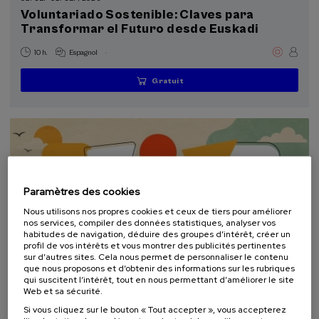
Voluntariado Sostenible: Claves para
Donostia Kultura (2)
Transformar el Futuro desde Euskadi
Objectifs de développement durable
.
10 h.
Espagnol
Gratuit
...
Dernières
Gratuit
Date
Liste
Période
places
passée
d'attente
d'inscription
terminée
Paramètres des cookies
Nous utilisons nos propres cookies et ceux de tiers pour améliorer
nos services, compiler des données statistiques, analyser vos
habitudes de navigation, déduire des groupes d’intérêt, créer un
profil de vos intérêts et vous montrer des publicités pertinentes
sur d’autres sites. Cela nous permet de personnaliser le contenu
que nous proposons et d’obtenir des informations sur les rubriques
COMMUNICATION
DURABILITÉ
DSF
COURS D'ÉTÉ
qui suscitent l’intérêt, tout en nous permettant d’améliorer le site
Web et sa sécurité.
10. SEP
-
10. SEP, 2026
Si vous cliquez sur le bouton « Tout accepter », vous accepterez
Escuela de comunicación ambiental 2026.