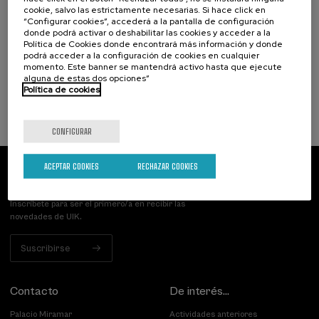
cookie, salvo las estrictamente necesarias. Si hace click en
Narrativas climáticas: relatos para la
“Configurar cookies”, accederá a la pantalla de configuración
acción
donde podrá activar o deshabilitar las cookies y acceder a la
Política de Cookies donde encontrará más información y donde
.
10 h.
Español
podrá acceder a la configuración de cookies en cualquier
momento. Este banner se mantendrá activo hasta que ejecute
alguna de estas dos opciones”
25 €
DESDE
...
Últimas
Gratuito
Fecha
Lista
Plazo
Política de cookies
plazas
pasada
de
de
espera
matrícula
finalizado
CONFIGURAR
ACEPTAR COOKIES
RECHAZAR COOKIES
Suscríbete a nuestro boletín
Inscríbete para ser el primero/a en recibir las
novedades de UIK.
Suscribirse
Contacto
De interés...
Palacio Miramar
Actividades anteriores