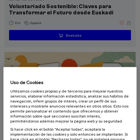
Voluntariado Sostenible: Claves para
Donostia Kultura (2)
Transformar el Futuro desde Euskadi
Objetivos de desarrollo sostenible
.
10 h.
Español
Gratuito
...
Últimas
Gratuito
Fecha
Lista
Plazo
plazas
pasada
de
de
espera
matrícula
finalizado
Uso de Cookies
Utilizamos cookies propias y de terceros para mejorar nuestros
servicios, elaborar información estadística, analizar sus hábitos de
navegación, inferir grupos de interés, crear un perfil de sus
intereses y mostrarle anuncios relevantes en otros sitios. Esto nos
permite personalizar el contenido que ofrecemos y obtener
información sobre qué secciones suscitan interés,
COMUNICACIÓN
SOSTENIBILIDAD
DSF
CURSO DE VERANO
permitiéndonos además mejorar la página web y su seguridad.
Si hace click en el botón “Aceptar todas”, aceptará la
10. SEP
-
10. SEP, 2026
implementación de las cookies y solo entonces se implantarán. Si
Escuela de comunicación ambiental 2026.
hace click en el botón “Rechazar todas”, no sé instalará ninguna