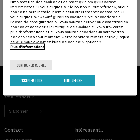
Escuela de comunicación ambiental 2026.
l'implantation des cookies et ce n'est qu'alors qu'ils seront
implémentés. Si vous cliquez sur le bouton « Tout refuser », aucun
Narrativas climáticas: relatos para la
cookie ne sera installé, hormis ceux strictement nécessaires. Si
acción
vous cliquez sur « Configurer les cookies », vous accéderez à
l'écran de configuration où vous pourrez activer ou désactiver les
.
10 h.
Espagnol
cookies et accéder à la Politique de Cookies où vous trouverez
plus d'informations et où vous pourrez accéder aux paramètres
des cookies à tout moment. Cette bannière restera active jusqu'à
25 €
À PARTIR DE
...
Dernières
Gratuit
Date
Liste
Période
ce que vous exécutiez l'une de ces deux options »
places
passée
d'attente
d'inscription
Plus d'informations
terminée
CONFIGURER COOKIES
ACCEPTER TOUS
TOUT REFUSER
Abonnez-vous à notre bulletin
Inscrivez-vous pour être le premier à recevoir les
actualités de l'UIK.
S'abonner
Contact
Intéressant...