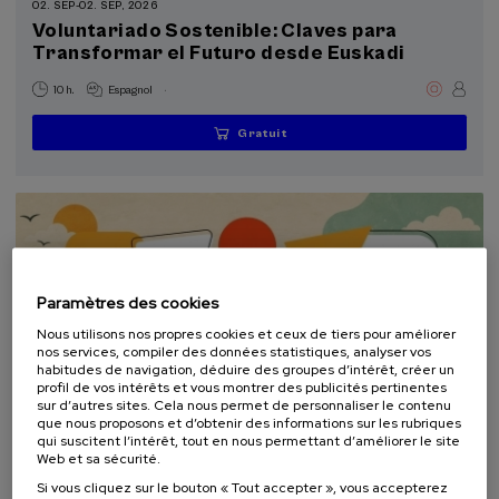
02. SEP
-
02. SEP, 2026
Programmes spéciaux
Voluntariado Sostenible: Claves para
Donostia Kultura (2)
Transformar el Futuro desde Euskadi
.
10 h.
Espagnol
Objectifs de développement durable
Gratuit
...
Dernières
Gratuit
Date
Liste
Période
places
passée
d'attente
d'inscription
terminée
Paramètres des cookies
Nous utilisons nos propres cookies et ceux de tiers pour améliorer
nos services, compiler des données statistiques, analyser vos
habitudes de navigation, déduire des groupes d’intérêt, créer un
profil de vos intérêts et vous montrer des publicités pertinentes
sur d’autres sites. Cela nous permet de personnaliser le contenu
que nous proposons et d’obtenir des informations sur les rubriques
COMMUNICATION
DURABILITÉ
DSF
COURS D'ÉTÉ
qui suscitent l’intérêt, tout en nous permettant d’améliorer le site
Web et sa sécurité.
10. SEP
-
10. SEP, 2026
Si vous cliquez sur le bouton « Tout accepter », vous accepterez