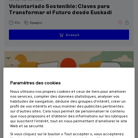
Voluntariado Sostenible: Claves para
Transformar el Futuro desde Euskadi
Objectifs de développement durable
.
10 h.
Espagnol
Gratuit
...
Dernières
Gratuit
Date
Liste
Période
places
passée
d'attente
d'inscription
terminée
Paramètres des cookies
Nous utilisons nos propres cookies et ceux de tiers pour améliorer
nos services, compiler des données statistiques, analyser vos
habitudes de navigation, déduire des groupes d’intérêt, créer un
profil de vos intérêts et vous montrer des publicités pertinentes
sur d’autres sites. Cela nous permet de personnaliser le contenu
que nous proposons et d’obtenir des informations sur les rubriques
COMMUNICATION
DURABILITÉ
DSF
COURS D'ÉTÉ
qui suscitent l’intérêt, tout en nous permettant d’améliorer le site
Web et sa sécurité.
10. SEP
-
10. SEP, 2026
Si vous cliquez sur le bouton « Tout accepter », vous accepterez
Escuela de comunicación ambiental 2026.