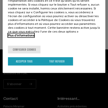
l'implantation des cookies et ce n'est qu'alors qu'ils seront
Narrativas climáticas: relatos para la
implémentés. Si vous cliquez sur le bouton « Tout refuser », aucun
cookie ne sera installé, hormis ceux strictement nécessaires. Si
acción
vous cliquez sur « Configurer les cookies », vous accéderez à
l'écran de configuration où vous pourrez activer ou désactiver les
.
10 h.
Espagnol
cookies et accéder à la Politique de Cookies où vous trouverez
plus d'informations et où vous pourrez accéder aux paramètres
25 €
À PARTIR DE
des cookies à tout moment. Cette bannière restera active jusqu'à
...
Dernières
Gratuit
Date
Liste
Période
ce que vous exécutiez l'une de ces deux options »
places
passée
d'attente
d'inscription
terminée
Plus d'informations
CONFIGURER COOKIES
Abonnez-vous à notre bulletin
ACCEPTER TOUS
TOUT REFUSER
Inscrivez-vous pour être le premier à recevoir les
actualités de l'UIK.
S'abonner
Contact
Intéressant...
Palacio Miramar
Activités précédentes