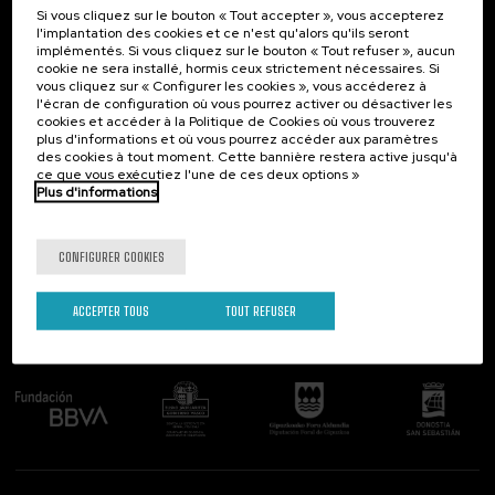
Si vous cliquez sur le bouton « Tout accepter », vous accepterez
Contact
Intéressant...
l'implantation des cookies et ce n'est qu'alors qu'ils seront
implémentés. Si vous cliquez sur le bouton « Tout refuser », aucun
Palacio Miramar
Activités précédentes
cookie ne sera installé, hormis ceux strictement nécessaires. Si
Paseo de Miraconcha, 48
vous cliquez sur « Configurer les cookies », vous accéderez à
20007 Donostia / San Sebastián
l'écran de configuration où vous pourrez activer ou désactiver les
Gipuzkoa, Spain
cookies et accéder à la Politique de Cookies où vous trouverez
plus d'informations et où vous pourrez accéder aux paramètres
Contactez-nous!
des cookies à tout moment. Cette bannière restera active jusqu'à
ce que vous exécutiez l'une de ces deux options »
Plus d'informations
Suivez-nous
CONFIGURER COOKIES
ACCEPTER TOUS
TOUT REFUSER
Comité organisateur