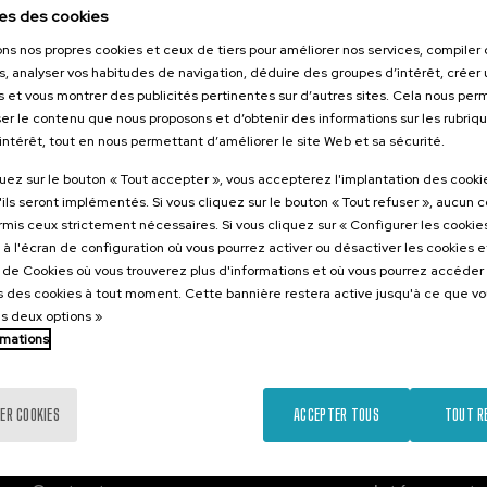
2026
es des cookies
a contra la
ons nos propres cookies et ceux de tiers pour améliorer nos services, compile
d
s, analyser vos habitudes de navigation, déduire des groupes d’intérêt, créer u
s et vous montrer des publicités pertinentes sur d’autres sites. Cela nous pe
er le contenu que nous proposons et d’obtenir des informations sur les rubriq
’intérêt, tout en nous permettant d’améliorer le site Web et sa sécurité.
.
nol
quez sur le bouton « Tout accepter », vous accepterez l'implantation des cooki
'ils seront implémentés. Si vous cliquez sur le bouton « Tout refuser », aucun 
Gratuit
ormis ceux strictement nécessaires. Si vous cliquez sur « Configurer les cookies
...
Dernières
Gratuit
Date
Liste
Période
places
passée
d'attente
d'inscription
à l'écran de configuration où vous pourrez activer ou désactiver les cookies 
terminée
e de Cookies où vous trouverez plus d'informations et où vous pourrez accéder
 des cookies à tout moment. Cette bannière restera active jusqu'à ce que v
es deux options »
rmations
ER COOKIES
ACCEPTER TOUS
TOUT R