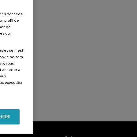
r des données
n profil de
rmet de
ues qui
es et ce n'est
cookie ne sera
 », vous
et accéder à
 aux
ous exécutiez
EFUSER