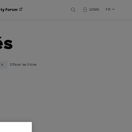
ity Forum
LOGIN
FR
és
Effacer les filtres