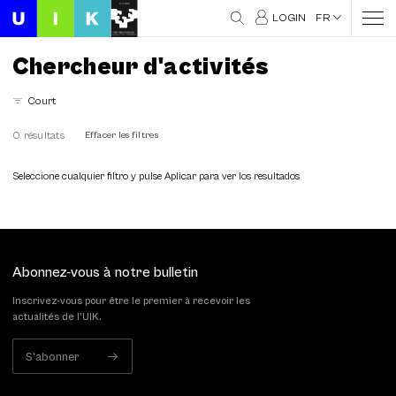
LOGIN
FR
Chercheur d'activités
Court
0 résultats
Effacer les filtres
Seleccione cualquier filtro y pulse Aplicar para ver los resultados
Abonnez-vous à notre bulletin
Inscrivez-vous pour être le premier à recevoir les
actualités de l'UIK.
S'abonner