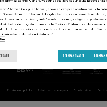
uzko informazioa lortu. Gainera, webgunea eta zure segurtasuna hobetu ditzak
Kontaktua
Interesgarri
onartu” botoian klik egiten baduzu, cookieen ezarpena onartuko duzu eta ordu
ra. “Cookieak baztertu” botoian klik egiten baduzu, ez da cookierik instalatuko,
Miramar Jauregia
Aurreko jarduer
k direnak izan ezik. “Konfiguratu” sakatzen baduzu, konfigurazio pantailara sa
Mirakontxa, 48
ak aktibatu edo desgaitu ditzakezu eta Cookieen Politikara sartuko zara non i
20007 Donostia
Gipuzkoa
rkituko duzu eta cookieen ezarpenetara edozein unetan sar zaitezke. Banner 
bi aukera hauetako bat exekutatu arte”
Jarri gurekin harremanetan
tika
IGURATU
COOKIEAK ONARTU
COOKIEAK 
Pribatutasun politika
Pribatutasun adierazpena
Cookie politika
Erabiltz