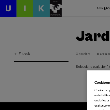
UIK gar
Jard
Filtroak
0 emaitza
Bilaketa b
Seleccione cualquier filt
Cookieen 
Cookie pro
estatistiko
ondoriozta
erakusteko