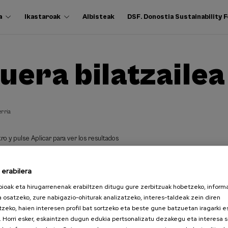
a
Ikastaroak
Albisteak
DSF. Donostia Sustainability 
uera bilatzailea
erria
ro y pulse Aplicar para ver los resultados
erabilera
pioak eta hirugarrenenak erabiltzen ditugu gure zerbitzuak hobetzeko, inform
a osatzeko, zure nabigazio-ohiturak analizatzeko, interes-taldeak zein diren
tzeko, haien interesen profil bat sortzeko eta beste gune batzuetan iragarki 
. Horri esker, eskaintzen dugun edukia pertsonalizatu dezakegu eta interesa 