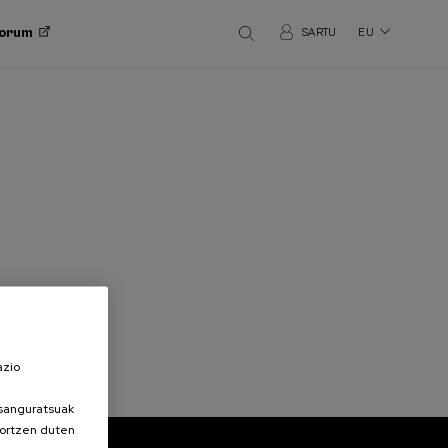
Forum
SARTU
EU
azio
esanguratsuak
sortzen duten