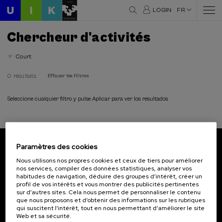
LOGIN
FR
Chercheur d'activités
Court
0 résultats
Effacer les filtres
Seleccione cualquier filtro y pulse Aplicar para ver los resultados
Paramètres des cookies
Abonnez-vous à notre bulletin
Nous utilisons nos propres cookies et ceux de tiers pour améliorer
nos services, compiler des données statistiques, analyser vos
Inscrivez-vous pour être le premier à recevoir les
habitudes de navigation, déduire des groupes d’intérêt, créer un
actualités de l'UIK.
profil de vos intérêts et vous montrer des publicités pertinentes
sur d’autres sites. Cela nous permet de personnaliser le contenu
que nous proposons et d’obtenir des informations sur les rubriques
S'abonner
qui suscitent l’intérêt, tout en nous permettant d’améliorer le site
Web et sa sécurité.