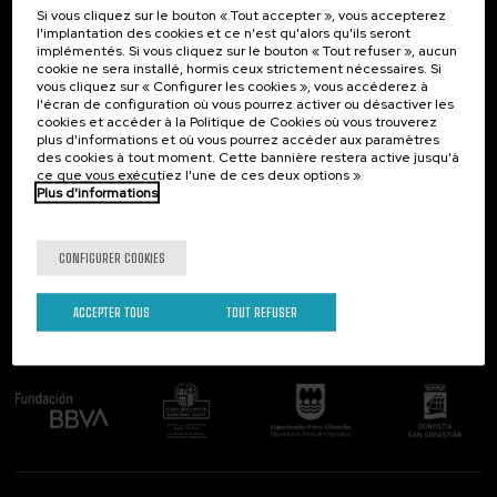
Si vous cliquez sur le bouton « Tout accepter », vous accepterez
Contact
Intéressant...
l'implantation des cookies et ce n'est qu'alors qu'ils seront
implémentés. Si vous cliquez sur le bouton « Tout refuser », aucun
Palacio Miramar
Activités précédentes
cookie ne sera installé, hormis ceux strictement nécessaires. Si
Paseo de Miraconcha, 48
vous cliquez sur « Configurer les cookies », vous accéderez à
20007 Donostia / San Sebastián
l'écran de configuration où vous pourrez activer ou désactiver les
Gipuzkoa, Spain
cookies et accéder à la Politique de Cookies où vous trouverez
plus d'informations et où vous pourrez accéder aux paramètres
Contactez-nous!
des cookies à tout moment. Cette bannière restera active jusqu'à
ce que vous exécutiez l'une de ces deux options »
Plus d'informations
Suivez-nous
CONFIGURER COOKIES
ACCEPTER TOUS
TOUT REFUSER
Comité organisateur