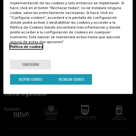
implementación de las cookies y solo entonces se implantarán. Si
Contacto
De interés...
hace click en el botón “Rechazar todas”, no sé instalará ninguna
cookie, salvo las estrictamente necesarias. Si hace click en
Palacio Miramar
Actividades anteriores
“Configurar cookies”, accederá a la pantalla de configuración
Paseo de Miraconcha, 48
donde podrá activar o deshabilitar las cookies y acceder a la
20007 Donostia / San Sebastián
Política de Cookies donde encontrará más información y donde
Gipuzkoa, Spain
podrá acceder a la configuración de cookies en cualquier
momento. Este banner se mantendrá activo hasta que ejecute
alguna de estas dos opciones”
Contacta con nosotros
Política de cookies
Síguenos
CONFIGURAR
ACEPTAR COOKIES
RECHAZAR COOKIES
Comité organizador