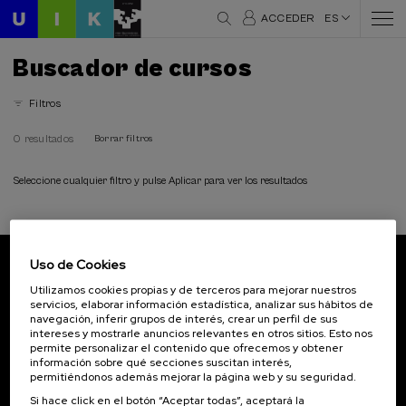
ACCEDER
ES
Buscador de cursos
Filtros
0 resultados
Borrar filtros
Seleccione cualquier filtro y pulse Aplicar para ver los resultados
Uso de Cookies
Suscríbete a nuestro boletín
Utilizamos cookies propias y de terceros para mejorar nuestros
servicios, elaborar información estadística, analizar sus hábitos de
Inscríbete para ser el primero/a en recibir las
navegación, inferir grupos de interés, crear un perfil de sus
novedades de UIK.
intereses y mostrarle anuncios relevantes en otros sitios. Esto nos
permite personalizar el contenido que ofrecemos y obtener
información sobre qué secciones suscitan interés,
Suscribirse
permitiéndonos además mejorar la página web y su seguridad.
Si hace click en el botón “Aceptar todas”, aceptará la