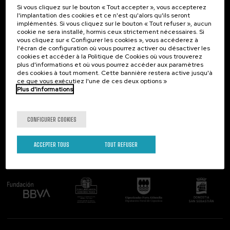
Si vous cliquez sur le bouton « Tout accepter », vous accepterez
Contact
Intéressant...
l'implantation des cookies et ce n'est qu'alors qu'ils seront
implémentés. Si vous cliquez sur le bouton « Tout refuser », aucun
Palacio Miramar
Activités précédentes
cookie ne sera installé, hormis ceux strictement nécessaires. Si
Paseo de Miraconcha, 48
vous cliquez sur « Configurer les cookies », vous accéderez à
20007 Donostia / San Sebastián
l'écran de configuration où vous pourrez activer ou désactiver les
Gipuzkoa, Spain
cookies et accéder à la Politique de Cookies où vous trouverez
plus d'informations et où vous pourrez accéder aux paramètres
Contactez-nous!
des cookies à tout moment. Cette bannière restera active jusqu'à
ce que vous exécutiez l'une de ces deux options »
Plus d'informations
Suivez-nous
CONFIGURER COOKIES
ACCEPTER TOUS
TOUT REFUSER
Comité organisateur