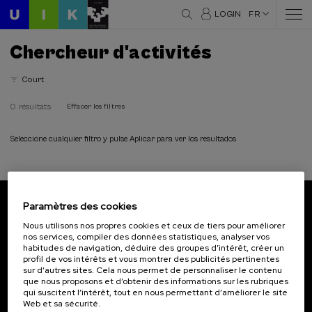
LOGIN
FR
Chercheur d'activités
Court
0 résultats
Effacer les filtres
Seleccione cualquier filtro y pulse Aplicar para ver los resultados
Paramètres des cookies
Abonnez-vous à notre bulletin
Nous utilisons nos propres cookies et ceux de tiers pour améliorer
nos services, compiler des données statistiques, analyser vos
Inscrivez-vous pour être le premier à recevoir les
habitudes de navigation, déduire des groupes d’intérêt, créer un
actualités de l'UIK.
profil de vos intérêts et vous montrer des publicités pertinentes
sur d’autres sites. Cela nous permet de personnaliser le contenu
que nous proposons et d’obtenir des informations sur les rubriques
S'abonner
qui suscitent l’intérêt, tout en nous permettant d’améliorer le site
Web et sa sécurité.