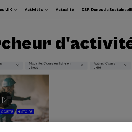
es UIK
Activités
Actualité
DSF. Donostia Sustainabil
cheur d'activit
e:
Modalite: Cours en ligne en
Autres: Cours
direct
d'été
SOCIÉTÉ
HISTOIRE