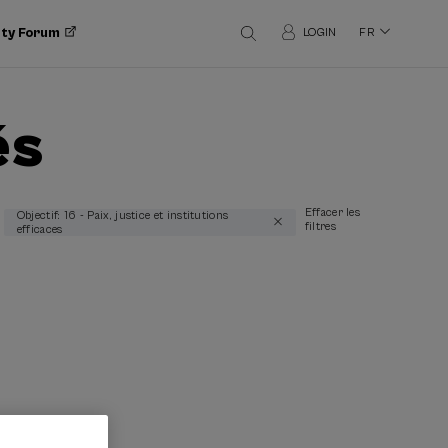
ity Forum
LOGIN
FR
és
Effacer les
Objectif: 16 - Paix, justice et institutions
filtres
efficaces