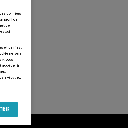
r des données
n profil de
rmet de
ues qui
es et ce n'est
cookie ne sera
 », vous
et accéder à
 aux
ous exécutiez
EFUSER