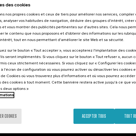
026
es des cookies
uerra: jóvenes
ons nos propres cookies et ceux de tiers pour améliorer nos services, compile
desinformación
s, analyser vos habitudes de navigation, déduire des groupes d’intérêt, créer u
s et vous montrer des publicités pertinentes sur d’autres sites. Cela nous pe
er le contenu que nous proposons et d’obtenir des informations sur les rubriq
’intérêt, tout en nous permettant d’améliorer le site Web et sa sécurité.
.
ol
Anglais
quez sur le bouton « Tout accepter », vous accepterez l'implantation des cooki
'ils seront implémentés. Si vous cliquez sur le bouton « Tout refuser », aucun 
25 €
ARTIR DE
ormis ceux strictement nécessaires. Si vous cliquez sur « Configurer les cookies
...
Dernières
Gratuit
Date
Liste
Période
places
passée
d'attente
d'inscription
à l'écran de configuration où vous pourrez activer ou désactiver les cookies 
terminée
e de Cookies où vous trouverez plus d'informations et où vous pourrez accéder
 des cookies à tout moment. Cette bannière restera active jusqu'à ce que v
es deux options »
rmations
ER COOKIES
ACCEPTER TOUS
TOUT R