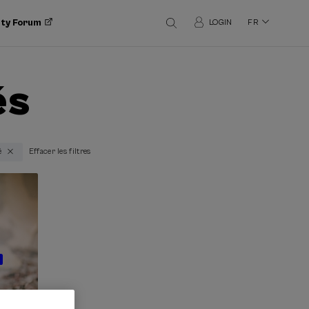
ity Forum
LOGIN
FR
és
é
Effacer les filtres