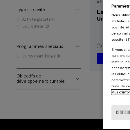
03. SEP
-
04. SEP, 
Paramètr
Type d'activité
La violenci
Nous utilis
Universida
Activité gratuite (1)
statistique
Cours d'été (2)
vos intérêt
personnalis
suscitent l
Programmes spéciaux
20 h.
Espag
Si vous cli
qu'alors qu
Cursos para Tod@s (1)
installé, h
accéderez 
la Politiqu
Objectifs de
paramètres
développement durable
l'une de c
Plus d'info
CONFIGUR