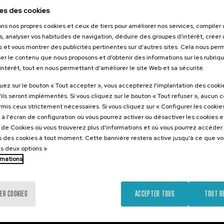
2026
07. SEP
-
07. SEP, 2026
es des cookies
a contra la
Contar la guerra: jóve
ons nos propres cookies et ceux de tiers pour améliorer nos services, compile
d
contra la desinformac
s, analyser vos habitudes de navigation, déduire des groupes d’intérêt, créer u
s et vous montrer des publicités pertinentes sur d’autres sites. Cela nous pe
er le contenu que nous proposons et d’obtenir des informations sur les rubriq
’intérêt, tout en nous permettant d’améliorer le site Web et sa sécurité.
.
.
10 h.
Espagnol
Anglais
nol
quez sur le bouton « Tout accepter », vous accepterez l'implantation des cooki
'ils seront implémentés. Si vous cliquez sur le bouton « Tout refuser », aucun 
25 €
À PARTIR DE
Gratuit
...
Dernières
Gratuit
Date
Liste
Période
...
Dernières
Gratuit
Date
Liste
Période
ormis ceux strictement nécessaires. Si vous cliquez sur « Configurer les cookies
places
passée
d'attente
d'inscription
places
passée
d'attente
d'inscription
à l'écran de configuration où vous pourrez activer ou désactiver les cookies 
terminée
terminée
e de Cookies où vous trouverez plus d'informations et où vous pourrez accéder
 des cookies à tout moment. Cette bannière restera active jusqu'à ce que v
es deux options »
rmations
ER COOKIES
ACCEPTER TOUS
TOUT R