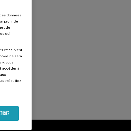
nes
r des données
ión
n profil de
rmet de
ues qui
es et ce n'est
cookie ne sera
 », vous
et accéder à
 aux
ous exécutiez
EFUSER