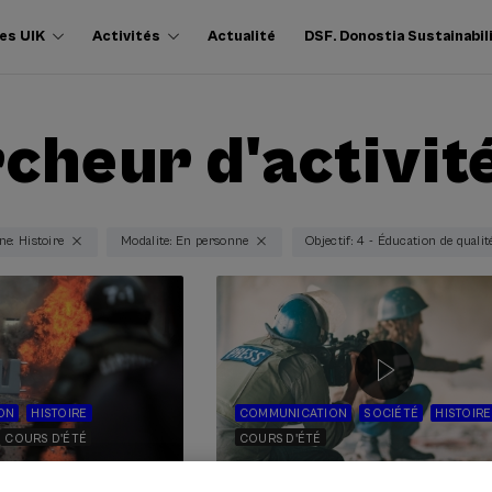
es UIK
Activités
Actualité
DSF. Donostia Sustainabil
cheur d'activit
e: Histoire
Modalite: En personne
Objectif: 4 - Éducation de qualit
ON
HISTOIRE
COMMUNICATION
SOCIÉTÉ
HISTOIRE
COURS D'ÉTÉ
COURS D'ÉTÉ