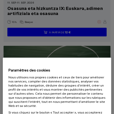
11. SEP
-
11. SEP, 2026
La Salud, un Compromiso con las Personas (1)
Osasuna eta hizkuntza IX: Euskara, adimen
artifiziala eta osasuna
Objectifs de développement durable
.
10 h.
Basque
12 €
À PARTIR DE
...
Dernières
Gratuit
Date
Liste
Période
places
passée
d'attente
d'inscription
terminée
Paramètres des cookies
Nous utilisons nos propres cookies et ceux de tiers pour améliorer
nos services, compiler des données statistiques, analyser vos
habitudes de navigation, déduire des groupes d’intérêt, créer un
profil de vos intérêts et vous montrer des publicités pertinentes
sur d’autres sites. Cela nous permet de personnaliser le contenu
COMMUNICATION
SOCIÉTÉ
LINGUISTIQUE ET LITTÉRATURE
que nous proposons et d’obtenir des informations sur les rubriques
COURS D'ÉTÉ
qui suscitent l’intérêt, tout en nous permettant d’améliorer le site
Web et sa sécurité.
18. SEP
-
19. SEP, 2026
Si vous cliquez sur le bouton « Tout accepter », vous accepterez