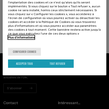
Hizkuntza-arazoak dituzten haurren artean
l'implantation des cookies et ce n'est qu'alors qu'ils seront
implémentés. Si vous cliquez sur le bouton « Tout refuser », aucun
identifikatzen diren kategoriak eta profil
cookie ne sera installé, hormis ceux strictement nécessaires. Si
funtzionalak
vous cliquez sur « Configurer les cookies », vous accéderez à
l'écran de configuration où vous pourrez activer ou désactiver les
.
20 h.
Basque
Espagnol
cookies et accéder à la Politique de Cookies où vous trouverez
plus d'informations et où vous pourrez accéder aux paramètres
des cookies à tout moment. Cette bannière restera active jusqu'à
25 €
À PARTIR DE
...
Dernières
Gratuit
Date
Liste
Période
ce que vous exécutiez l'une de ces deux options »
places
passée
d'attente
d'inscription
Plus d'informations
terminée
CONFIGURER COOKIES
ACCEPTER TOUS
TOUT REFUSER
Abonnez-vous à notre bulletin
Inscrivez-vous pour être le premier à recevoir les
actualités de l'UIK.
S'abonner
Contact
Intéressant...