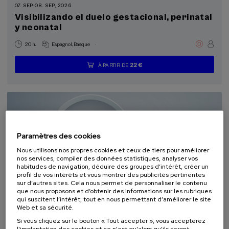
07. SEP
-
08. SEP, 2026
La Salud, un Compromiso con las Personas (2)
Visibilizando el duelo gestacional, perinatal
y neonatal
Objectifs de développement durable
.
20 h.
Espagnol
Basque
22 €
À PARTIR DE
...
Dernières
Gratuit
Date
Liste
Période
places
passée
d'attente
d'inscription
terminée
Paramètres des cookies
Nous utilisons nos propres cookies et ceux de tiers pour améliorer
nos services, compiler des données statistiques, analyser vos
habitudes de navigation, déduire des groupes d’intérêt, créer un
profil de vos intérêts et vous montrer des publicités pertinentes
sur d’autres sites. Cela nous permet de personnaliser le contenu
que nous proposons et d’obtenir des informations sur les rubriques
SCIENCE ET TECHNOLOGIE
SANTÉ
LINGUISTIQUE ET LITTÉRATURE
qui suscitent l’intérêt, tout en nous permettant d’améliorer le site
COURS D'ÉTÉ
Web et sa sécurité.
Si vous cliquez sur le bouton « Tout accepter », vous accepterez
11. SEP
-
11. SEP, 2026
l'implantation des cookies et ce n'est qu'alors qu'ils seront