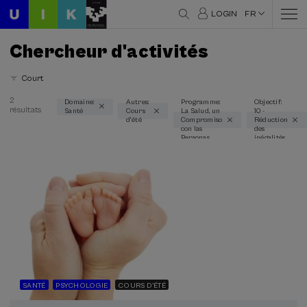
LOGIN
FR
Chercheur d'activités
Court
2
Domaine:
Autres:
Programme:
Objectif:
résultats
Santé
Cours
La Salud, un
10 -
Domaines thématiques
d'été
Compromiso
Réduction
con las
des
Santé (2)
Personas
inégalités
Modalité
En personne (2)
Cours en ligne en direct (2)
Type d'activité
Cours d'été (2)
SANTÉ
PSYCHOLOGIE
COURS D'ÉTÉ
Programmes spéciaux