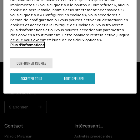
Osasuna eta hizkuntza IX: Euskara, adimen
implémentés. Si vous cliquez sur le bouton « Tout refuser », aucun
artifiziala eta osasuna
cookie ne sera installé, hormis ceux strictement nécessaires. Si
vous cliquez sur « Configurer les cookies », vous accéderez à
l'écran de configuration où vous pourrez activer ou désactiver les
.
10 h.
Basque
cookies et accéder à la Politique de Cookies où vous trouverez
plus d'informations et où vous pourrez accéder aux paramètres
12 €
À PARTIR DE
des cookies à tout moment. Cette bannière restera active jusqu'à
...
Dernières
Gratuit
Date
Liste
Période
places
passée
d'attente
d'inscription
ce que vous exécutiez l'une de ces deux options »
terminée
Plus d'informations
CONFIGURER COOKIES
Abonnez-vous à notre bulletin
ACCEPTER TOUS
TOUT REFUSER
Inscrivez-vous pour être le premier à recevoir les
actualités de l'UIK.
S'abonner
Contact
Intéressant...
Palacio Miramar
Activités précédentes