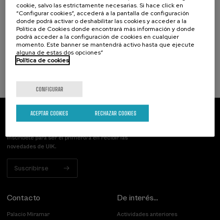
Osasuna eta hizkuntza IX: Euskara, adimen
cookie, salvo las estrictamente necesarias. Si hace click en
“Configurar cookies”, accederá a la pantalla de configuración
artifiziala eta osasuna
donde podrá activar o deshabilitar las cookies y acceder a la
Política de Cookies donde encontrará más información y donde
.
10 h.
Euskera
podrá acceder a la configuración de cookies en cualquier
momento. Este banner se mantendrá activo hasta que ejecute
alguna de estas dos opciones”
12 €
DESDE
...
Últimas
Gratuito
Fecha
Lista
Plazo
Política de cookies
plazas
pasada
de
de
espera
matrícula
finalizado
CONFIGURAR
ACEPTAR COOKIES
RECHAZAR COOKIES
Suscríbete a nuestro boletín
Inscríbete para ser el primero/a en recibir las
novedades de UIK.
Suscribirse
Contacto
De interés...
Palacio Miramar
Actividades anteriores