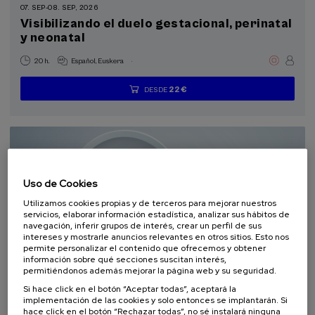
07. SEP
-
08. SEP, 2026
La Salud, un Compromiso con las Personas (2)
Visibilizando el duelo gestacional, perinatal
y neonatal
Objetivos de desarrollo sostenible
.
20 h.
Español
Euskera
22 €
DESDE
...
Últimas
Gratuito
Fecha
Lista
Plazo
plazas
pasada
de
de
espera
matrícula
finalizado
Uso de Cookies
Utilizamos cookies propias y de terceros para mejorar nuestros
servicios, elaborar información estadística, analizar sus hábitos de
navegación, inferir grupos de interés, crear un perfil de sus
intereses y mostrarle anuncios relevantes en otros sitios. Esto nos
permite personalizar el contenido que ofrecemos y obtener
información sobre qué secciones suscitan interés,
CIENCIA Y TECNOLOGÍA
SALUD
LINGÜÍSTICA Y LITERATURA
permitiéndonos además mejorar la página web y su seguridad.
CURSO DE VERANO
Si hace click en el botón “Aceptar todas”, aceptará la
implementación de las cookies y solo entonces se implantarán. Si
11. SEP
-
11. SEP, 2026
hace click en el botón “Rechazar todas”, no sé instalará ninguna