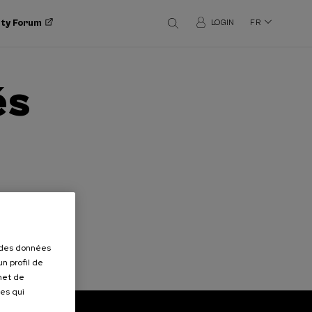
ity Forum
LOGIN
FR
és
r des données
n profil de
rmet de
ues qui