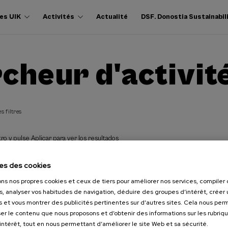
es UIK
Activités
Actualité
DSF. Donostia Sustainabil
cheur d'activit
s filtres
ro y pulse Aplicar para ver los resultados
es des cookies
ons nos propres cookies et ceux de tiers pour améliorer nos services, compile
s, analyser vos habitudes de navigation, déduire des groupes d’intérêt, créer u
s et vous montrer des publicités pertinentes sur d’autres sites. Cela nous pe
er le contenu que nous proposons et d’obtenir des informations sur les rubriq
’intérêt, tout en nous permettant d’améliorer le site Web et sa sécurité.