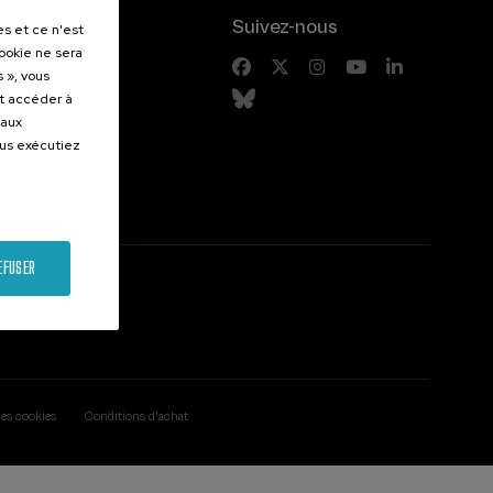
.
Suivez-nous
es et ce n'est
cookie ne sera
entes
 », vous
et accéder à
 aux
ous exécutiez
EFUSER
des cookies
Conditions d'achat