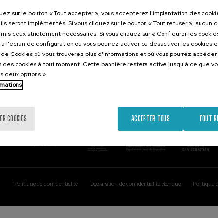
Contact
Intéressant..
quez sur le bouton « Tout accepter », vous accepterez l'implantation des cooki
'ils seront implémentés. Si vous cliquez sur le bouton « Tout refuser », aucun 
Palacio Miramar
Activités précéd
ormis ceux strictement nécessaires. Si vous cliquez sur « Configurer les cookies
Paseo de Miraconcha, 48
à l'écran de configuration où vous pourrez activer ou désactiver les cookies 
20007 Donostia / San Sebastián
e de Cookies où vous trouverez plus d'informations et où vous pourrez accéder
Gipuzkoa, Spain
 des cookies à tout moment. Cette bannière restera active jusqu'à ce que v
es deux options »
Contactez-nous!
rmations
ER COOKIES
ACCEPTER TOUS
TOUT R
Politique de confidentialité
Déclaration de confidentialité étendue
Politique 