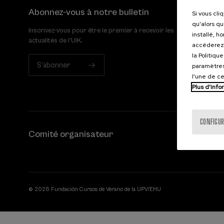
Abonnez-vous à notre bulletin
Si vous cli
qu'alors qu
Inscrivez-vous pour être le premier à recevoir les
installé, h
actualités de l'UIK.
accéderez 
la Politiqu
S'abonner
paramètres
l'une de c
Plus d'info
CONFIGUR
Comité organisateur
© 2026 Fundación Cursos de Verano de la UPV/EHU