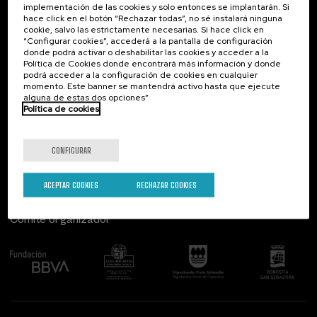
implementación de las cookies y solo entonces se implantarán. Si
Contacto
De interés...
hace click en el botón “Rechazar todas”, no sé instalará ninguna
cookie, salvo las estrictamente necesarias. Si hace click en
Palacio Miramar
Actividades anteriores
“Configurar cookies”, accederá a la pantalla de configuración
Paseo de Miraconcha, 48
donde podrá activar o deshabilitar las cookies y acceder a la
20007 Donostia / San Sebastián
Política de Cookies donde encontrará más información y donde
Gipuzkoa, Spain
podrá acceder a la configuración de cookies en cualquier
momento. Este banner se mantendrá activo hasta que ejecute
alguna de estas dos opciones”
Contacta con nosotros
Política de cookies
Síguenos
CONFIGURAR
ACEPTAR COOKIES
RECHAZAR COOKIES
Comité organizador