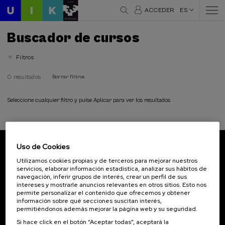
ACCEDER
ES
Buscador de cursos
Filtros
0 resultados
Borrar filtros
Seleccione cualquier filtro y pulse Aplicar para ver los resultados
Uso de Cookies
Suscríbete a nuestro boletín
Utilizamos cookies propias y de terceros para mejorar nuestros
servicios, elaborar información estadística, analizar sus hábitos de
Inscríbete para ser el primero/a en recibir las
navegación, inferir grupos de interés, crear un perfil de sus
novedades de UIK.
intereses y mostrarle anuncios relevantes en otros sitios. Esto nos
permite personalizar el contenido que ofrecemos y obtener
información sobre qué secciones suscitan interés,
Suscribirse
permitiéndonos además mejorar la página web y su seguridad.
Si hace click en el botón “Aceptar todas”, aceptará la