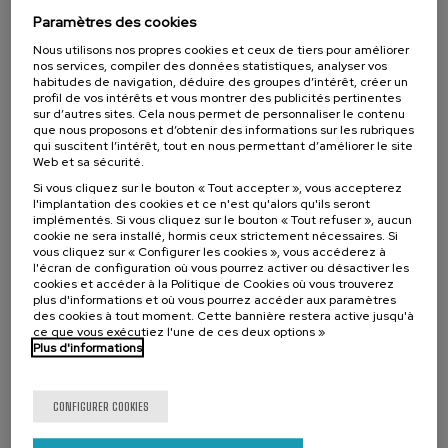
duelo: un compromiso social e Institucional
Paramètres des cookies
.
20 h.
Espagnol
Nous utilisons nos propres cookies et ceux de tiers pour améliorer
nos services, compiler des données statistiques, analyser vos
habitudes de navigation, déduire des groupes d’intérêt, créer un
22 €
À PARTIR DE
...
Dernières
Gratuit
Date
Liste
Période
profil de vos intérêts et vous montrer des publicités pertinentes
places
passée
d'attente
d'inscription
sur d’autres sites. Cela nous permet de personnaliser le contenu
terminée
que nous proposons et d’obtenir des informations sur les rubriques
qui suscitent l’intérêt, tout en nous permettant d’améliorer le site
Web et sa sécurité.
Si vous cliquez sur le bouton « Tout accepter », vous accepterez
l'implantation des cookies et ce n'est qu'alors qu'ils seront
implémentés. Si vous cliquez sur le bouton « Tout refuser », aucun
cookie ne sera installé, hormis ceux strictement nécessaires. Si
vous cliquez sur « Configurer les cookies », vous accéderez à
l'écran de configuration où vous pourrez activer ou désactiver les
cookies et accéder à la Politique de Cookies où vous trouverez
plus d'informations et où vous pourrez accéder aux paramètres
des cookies à tout moment. Cette bannière restera active jusqu'à
ce que vous exécutiez l'une de ces deux options »
SCIENCE ET TECHNOLOGIE
SANTÉ
LINGUISTIQUE ET LITTÉRATURE
Plus d'informations
COURS D'ÉTÉ
11. SEP
-
11. SEP, 2026
CONFIGURER COOKIES
Osasuna eta hizkuntza IX: Euskara, adimen
artifiziala eta osasuna