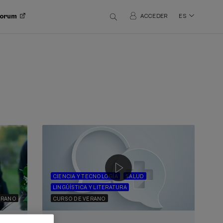
 Forum
ACCEDER
ES
CIENCIA Y TECNOLOGÍA
SALUD
LINGÜÍSTICA Y LITERATURA
ERANO
CURSO DE VERANO