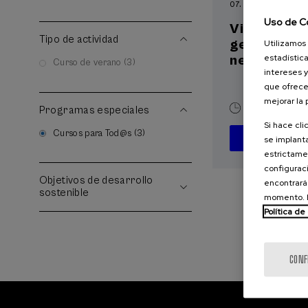
07. SEP
-
08. SEP, 
Uso de C
Visibilizand
Tipo de actividad
gestacional
Utilizamos 
estadística
neonatal
Curso de verano (3)
intereses y
que ofrece
mejorar la
20 h.
Españ
Programas especiales
Si hace cli
Cursos para Tod@s (3)
se implanta
D
estrictamen
configuraci
Objetivos de desarrollo
encontrará
sostenible
momento. E
Política de
CONF