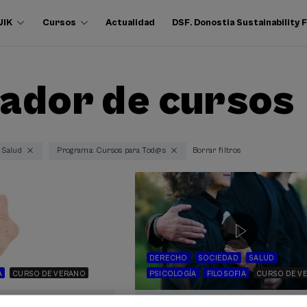
UIK
Cursos
Actualidad
DSF. Donostia Sustainability
ador de cursos
: Salud
Programa: Cursos para Tod@s
Borrar filtros
DERECHO
SOCIEDAD
SALUD
A
CURSO DE VERANO
PSICOLOGÍA
FILOSOFIA
CURSO DE V