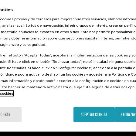
2026
10. SEP
-
11. SEP, 2026
ookies
o el duelo
El acompañamiento e
, perinatal y
intervención en el duel
cookies propias y de terceros para mejorar nuestros servicios, elaborar inform
, analizar sus hábitos de navegación, inferir grupos de interés, crear un perfil 
un compromiso social 
 mostrarle anuncios relevantes en otros sitios. Esto nos permite personalizar 
Institucional
mos y obtener información sobre qué secciones suscitan interés, permitién
 página web y su seguridad.
.
.
ol
Euskera
20 h.
Español
ck en el botón “Aceptar todas”, aceptará la implementación de las cookies y s
rán. Si hace click en el botón “Rechazar todas”, no sé instalará ninguna cookie,
22 €
22 €
ESDE
DESDE
...
Últimas
Gratuito
Fecha
Lista
Plazo
...
Últimas
Gratuito
Fecha
Lista
Plazo
te necesarias. Si hace click en “Configurar cookies”, accederá a la pantalla 
plazas
pasada
de
de
plazas
pasada
de
de
espera
matrícula
espera
matrícula
ón donde podrá activar o deshabilitar las cookies y acceder a la Política de 
finalizado
finalizado
 más información y donde podrá acceder a la configuración de cookies en cua
ste banner se mantendrá activo hasta que ejecute alguna de estas dos opc
 cookies
IGURAR
ACEPTAR COOKIES
RECHAZAR