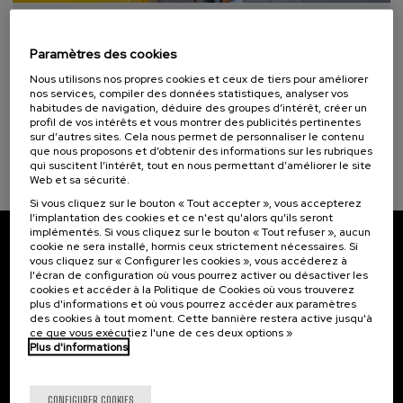
autoaprendizaje (1)
10. SEP
-
10. SEP, 2026
Hiri - Logistikaren Transformazioa:
Paramètres des cookies
Teknologia eta Eredu Arrakastatsuak
Objectifs de développement durable
Nous utilisons nos propres cookies et ceux de tiers pour améliorer
.
10 h.
Basque
Espagnol
nos services, compiler des données statistiques, analyser vos
habitudes de navigation, déduire des groupes d’intérêt, créer un
profil de vos intérêts et vous montrer des publicités pertinentes
10 €
À PARTIR DE
...
Dernières
Gratuit
Date
Liste
Période
sur d’autres sites. Cela nous permet de personnaliser le contenu
places
passée
d'attente
d'inscription
que nous proposons et d’obtenir des informations sur les rubriques
terminée
qui suscitent l’intérêt, tout en nous permettant d’améliorer le site
Web et sa sécurité.
Si vous cliquez sur le bouton « Tout accepter », vous accepterez
l'implantation des cookies et ce n'est qu'alors qu'ils seront
implémentés. Si vous cliquez sur le bouton « Tout refuser », aucun
cookie ne sera installé, hormis ceux strictement nécessaires. Si
Abonnez-vous à notre bulletin
vous cliquez sur « Configurer les cookies », vous accéderez à
l'écran de configuration où vous pourrez activer ou désactiver les
Inscrivez-vous pour être le premier à recevoir les
cookies et accéder à la Politique de Cookies où vous trouverez
actualités de l'UIK.
plus d'informations et où vous pourrez accéder aux paramètres
des cookies à tout moment. Cette bannière restera active jusqu'à
ce que vous exécutiez l'une de ces deux options »
S'abonner
Plus d'informations
Contact
Intéressant...
CONFIGURER COOKIES