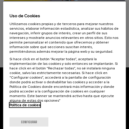
autoaprendizaje (1)
10. SEP
-
10. SEP, 2026
Transformando la Logística Urbana:
Uso de Cookies
Tecnologías y Casos de Éxito
Objetivos de desarrollo sostenible
Utilizamos cookies propias y de terceros para mejorar nuestros
servicios, elaborar información estadística, analizar sus hábitos de
.
10 h.
Euskera
Español
navegación, inferir grupos de interés, crear un perfil de sus
intereses y mostrarle anuncios relevantes en otros sitios. Esto nos
10 €
DESDE
permite personalizar el contenido que ofrecemos y obtener
...
Últimas
Gratuito
Fecha
Lista
Plazo
plazas
pasada
de
de
información sobre qué secciones suscitan interés,
espera
matrícula
permitiéndonos además mejorar la página web y su seguridad.
finalizado
Si hace click en el botón “Aceptar todas”, aceptará la
implementación de las cookies y solo entonces se implantarán. Si
hace click en el botón “Rechazar todas”, no sé instalará ninguna
cookie, salvo las estrictamente necesarias. Si hace click en
“Configurar cookies”, accederá a la pantalla de configuración
Suscríbete a nuestro boletín
donde podrá activar o deshabilitar las cookies y acceder a la
Política de Cookies donde encontrará más información y donde
podrá acceder a la configuración de cookies en cualquier
Inscríbete para ser el primero/a en recibir las
momento. Este banner se mantendrá activo hasta que ejecute
novedades de UIK.
alguna de estas dos opciones”
Política de cookies
Suscribirse
CONFIGURAR
Contacto
De interés...