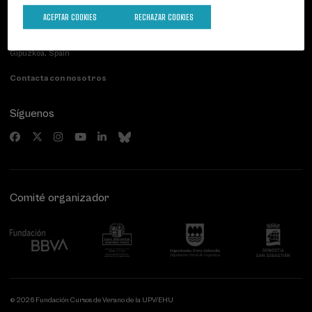
ACEPTAR COOKIES
RECHAZAR COOKIES
Palacio Miramar
Actividades anteriores
Paseo de Miraconcha, 48
20007 Donostia / San Sebastián
Gipuzkoa, Spain
Contacta con nosotros
Síguenos
Comité organizador
© 2026 Fundación Cursos de Verano de la UPV/EHU