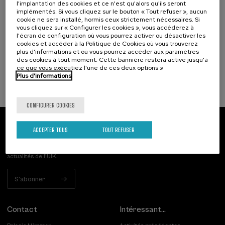
10. SEP
-
10. SEP, 2026
l'implantation des cookies et ce n'est qu'alors qu'ils seront
implémentés. Si vous cliquez sur le bouton « Tout refuser », aucun
Hiri - Logistikaren Transformazioa:
cookie ne sera installé, hormis ceux strictement nécessaires. Si
Teknologia eta Eredu Arrakastatsuak
vous cliquez sur « Configurer les cookies », vous accéderez à
l'écran de configuration où vous pourrez activer ou désactiver les
.
10 h.
Basque
Espagnol
cookies et accéder à la Politique de Cookies où vous trouverez
plus d'informations et où vous pourrez accéder aux paramètres
des cookies à tout moment. Cette bannière restera active jusqu'à
10 €
À PARTIR DE
...
Dernières
Gratuit
Date
Liste
Période
ce que vous exécutiez l'une de ces deux options »
places
passée
d'attente
d'inscription
Plus d'informations
terminée
CONFIGURER COOKIES
ACCEPTER TOUS
TOUT REFUSER
Abonnez-vous à notre bulletin
Inscrivez-vous pour être le premier à recevoir les
actualités de l'UIK.
S'abonner
Contact
Intéressant...