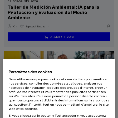
09. SEP
-
09. SEP, 2026
11 - Villes et communautés durables (2)
Taller de Medición Ambiental: IA para la
Protección y Evaluación del Medio
Ambiente
.
10 h.
Espagnol
Basque
20 €
À PARTIR DE
...
Dernières
Gratuit
Date
Liste
Période
places
passée
d'attente
d'inscription
terminée
Paramètres des cookies
Nous utilisons nos propres cookies et ceux de tiers pour améliorer
nos services, compiler des données statistiques, analyser vos
habitudes de navigation, déduire des groupes d’intérêt, créer un
profil de vos intérêts et vous montrer des publicités pertinentes
sur d’autres sites. Cela nous permet de personnaliser le contenu
que nous proposons et d’obtenir des informations sur les rubriques
SCIENCE ET TECHNOLOGIE
DURABILITÉ
qui suscitent l’intérêt, tout en nous permettant d’améliorer le site
ARCHITECTURE ET URBANISME
COURS D'ÉTÉ
Web et sa sécurité.
Si vous cliquez sur le bouton « Tout accepter », vous accepterez