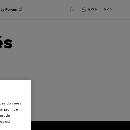
ity Forum
LOGIN
FR
és
r des données
n profil de
rmet de
ues qui