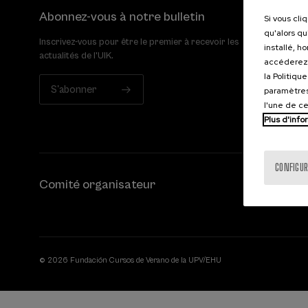
Abonnez-vous à notre bulletin
Si vous cli
qu'alors qu
Inscrivez-vous pour être le premier à recevoir les
installé, h
actualités de l'UIK.
accéderez 
la Politiqu
S'abonner
paramètres
l'une de c
Plus d'info
CONFIGUR
Comité organisateur
© 2026 Fundación Cursos de Verano de la UPV/EHU