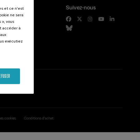
.
Suivez-nous
es et ce n'est
cookie ne sera
entes
 », vous
et accéder à
 aux
ous exécutiez
EFUSER
des cookies
Conditions d'achat