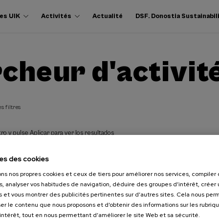
es UIK
Activités
Actualité
DSF. Donostia Sustainabil
cheur d'activit
s filtres
ro y pulse Aplicar para ver los resultados
es des cookies
ons nos propres cookies et ceux de tiers pour améliorer nos services, compile
s, analyser vos habitudes de navigation, déduire des groupes d’intérêt, créer u
s et vous montrer des publicités pertinentes sur d’autres sites. Cela nous pe
er le contenu que nous proposons et d’obtenir des informations sur les rubriq
’intérêt, tout en nous permettant d’améliorer le site Web et sa sécurité.