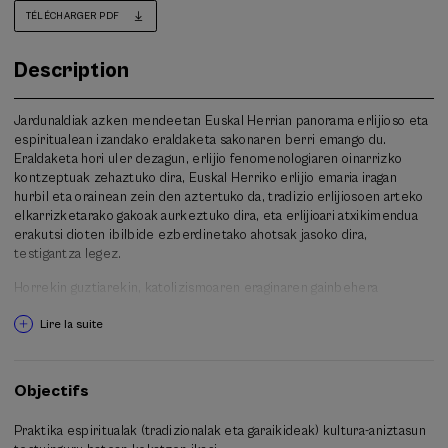
TÉLÉCHARGER PDF
Description
Jardunaldiak azken mendeetan Euskal Herrian panorama erlijioso eta
espiritualean izandako eraldaketa sakonaren berri emango du.
Eraldaketa hori uler dezagun, erlijio fenomenologiaren oinarrizko
kontzeptuak zehaztuko dira, Euskal Herriko erlijio emaria iragan
hurbil eta orainean zein den aztertuko da, tradizio erlijiosoen arteko
elkarrizketarako gakoak aurkeztuko dira, eta erlijioari atxikimendua
erakutsi dioten ibilbide ezberdinetako ahotsak jasoko dira,
testigantza legez.
Horrekin guztiarekin, katolizismoaren eraginaren gainbehera
historikoa, sekularizazio prozesu azkarra eta migrazioak bultzatutako
Lire la suite
aniztasun gero eta handiagoaz hausnartuko dugu, eta, horren aurrean,
gizarte-kohesioa eta kulturen arteko elkarrizketa sustatzeko bideak
proposatuko dira, askotariko sinesmenak dituen euskal gizartean
bizikidetza aberastu eta indartzeko.
Objectifs
Jardunaldiaren eragile da Eusko Ikaskuntza garatzen ari den
Praktika espiritualak (tradizionalak eta garaikideak) kultura-aniztasun
Sinesmen-dibertsitatea eta komunitatearen ehuntzea. Erlijioen