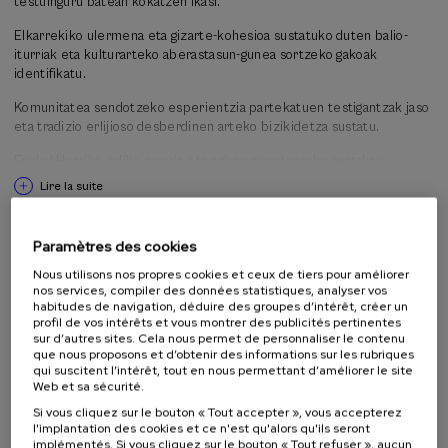
testuinguru batean kokatzen ikasi.
arteko elkarrizketa eta gizarte-kohesioa
proiektuko taldea. Ekimen
honen bidez, hortaz, proiektuak sortutako ezagutza zabaltzearekin
Elkarrekiko ulermena eta gizarte-kohesioa sustatuko duten balio-
batera, sareak sortu eta egonkortu nahi dira, eta publiko orokorra
iturriak eta kulturarteko aberastasun-gunea sortzeko gakoak
gure gizartearen arlo honetara irekitzea eta prestatzea.
identifikatu.
Komunitatea sendotzeko esperientzia partekatuen testigantzak jaso
eta tradizio erlijioso desberdinen arteko bizikidetza sustatu.
Euskal Herriko erlijio emaria eta azken mendeetako gertakari
historikoak elkarrekin ulertu.
Lire la suite
Activité s'adressant à
Paramètres des cookies
Nous utilisons nos propres cookies et ceux de tiers pour améliorer
Public en général
nos services, compiler des données statistiques, analyser vos
Étudiants universitaires
habitudes de navigation, déduire des groupes d’intérêt, créer un
profil de vos intérêts et vous montrer des publicités pertinentes
Étudiants non universitaires
sur d’autres sites. Cela nous permet de personnaliser le contenu
Professeurs
que nous proposons et d’obtenir des informations sur les rubriques
Professionnels
qui suscitent l’intérêt, tout en nous permettant d’améliorer le site
Web et sa sécurité.
Si vous cliquez sur le bouton « Tout accepter », vous accepterez
l'implantation des cookies et ce n'est qu'alors qu'ils seront
Organisée par
implémentés. Si vous cliquez sur le bouton « Tout refuser », aucun