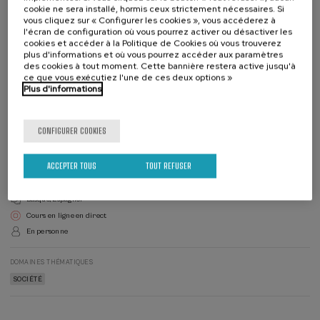
cookie ne sera installé, hormis ceux strictement nécessaires. Si
vous cliquez sur « Configurer les cookies », vous accéderez à
l'écran de configuration où vous pourrez activer ou désactiver les
cookies et accéder à la Politique de Cookies où vous trouverez
plus d'informations et où vous pourrez accéder aux paramètres
des cookies à tout moment. Cette bannière restera active jusqu'à
ce que vous exécutiez l'une de ces deux options »
Liste
Plus d'informations
Date d'échéance
Enrollment deadline completed
d'attente
Directeur(-
trice)
du
CONFIGURER COOKIES
DIRECTEUR(-TRICE) DU COURS
cours
Jon Mentxakatorre Odriozola
Eusko Ikaskuntza
ACCEPTER TOUS
TOUT REFUSER
Reconnaissance officielle par l'État: 10 heures
Basque
Espagnol
Cours en ligne en direct
En personne
DOMAINES THÉMATIQUES
SOCIÉTÉ