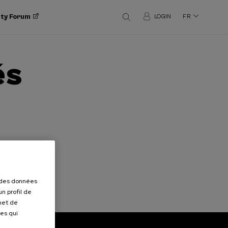
ity Forum
LOGIN
FR
és
r des données
n profil de
rmet de
ues qui