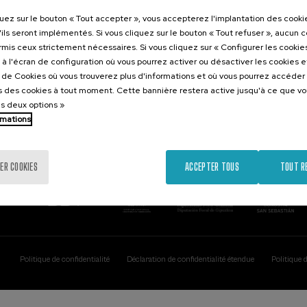
Contact
Intéressant..
quez sur le bouton « Tout accepter », vous accepterez l'implantation des cooki
'ils seront implémentés. Si vous cliquez sur le bouton « Tout refuser », aucun 
Palacio Miramar
Activités précéd
ormis ceux strictement nécessaires. Si vous cliquez sur « Configurer les cookies
Paseo de Miraconcha, 48
à l'écran de configuration où vous pourrez activer ou désactiver les cookies 
20007 Donostia / San Sebastián
e de Cookies où vous trouverez plus d'informations et où vous pourrez accéder
Gipuzkoa, Spain
 des cookies à tout moment. Cette bannière restera active jusqu'à ce que v
es deux options »
Contactez-nous!
rmations
ER COOKIES
ACCEPTER TOUS
TOUT R
Politique de confidentialité
Déclaration de confidentialité étendue
Politique 