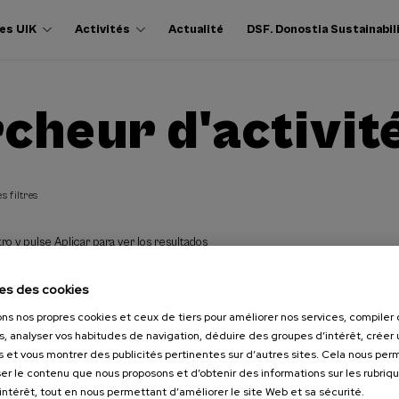
es UIK
Activités
Actualité
DSF. Donostia Sustainabil
cheur d'activit
s filtres
ro y pulse Aplicar para ver los resultados
es des cookies
ons nos propres cookies et ceux de tiers pour améliorer nos services, compile
s, analyser vos habitudes de navigation, déduire des groupes d’intérêt, créer u
s et vous montrer des publicités pertinentes sur d’autres sites. Cela nous pe
er le contenu que nous proposons et d’obtenir des informations sur les rubriq
’intérêt, tout en nous permettant d’améliorer le site Web et sa sécurité.