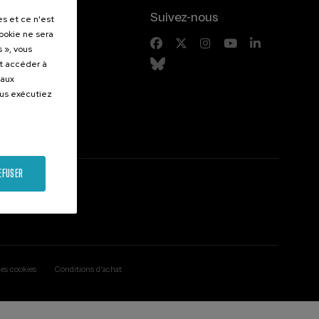
.
Suivez-nous
es et ce n'est
cookie ne sera
entes
 », vous
et accéder à
 aux
ous exécutiez
EFUSER
des cookies
Conditions d'achat