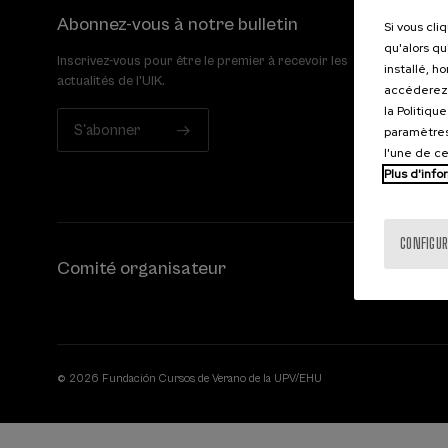
Abonnez-vous à notre bulletin
Si vous cli
qu'alors qu
Inscrivez-vous pour être le premier à recevoir les
installé, h
actualités de l'UIK.
accéderez 
la Politiqu
S'abonner
paramètres
l'une de c
Plus d'info
CONFIGUR
Comité organisateur
© 2026 Fundación Cursos de Verano de la UPV/EHU