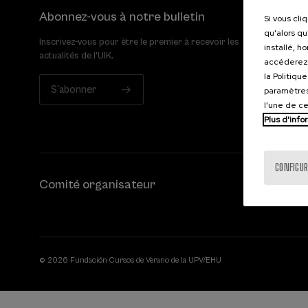
Abonnez-vous à notre bulletin
Si vous cli
qu'alors qu
Inscrivez-vous pour être le premier à recevoir les
installé, h
actualités de l'UIK.
accéderez 
la Politiqu
S'abonner
paramètres
l'une de c
Plus d'info
CONFIGUR
Comité organisateur
© 2026 Fundación Cursos de Verano de la UPV/EHU