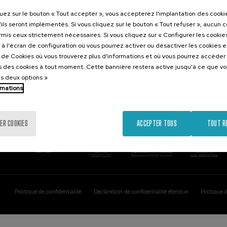
Contact
Intéressant..
quez sur le bouton « Tout accepter », vous accepterez l'implantation des cooki
'ils seront implémentés. Si vous cliquez sur le bouton « Tout refuser », aucun 
Palacio Miramar
Activités précéd
ormis ceux strictement nécessaires. Si vous cliquez sur « Configurer les cookies
Paseo de Miraconcha, 48
à l'écran de configuration où vous pourrez activer ou désactiver les cookies 
20007 Donostia / San Sebastián
e de Cookies où vous trouverez plus d'informations et où vous pourrez accéder
Gipuzkoa, Spain
 des cookies à tout moment. Cette bannière restera active jusqu'à ce que v
es deux options »
Contactez-nous!
rmations
ER COOKIES
ACCEPTER TOUS
TOUT R
Politique de confidentialité
Déclaration de confidentialité étendue
Politique 