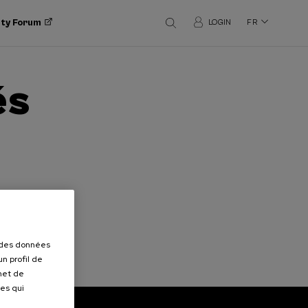
ity Forum
LOGIN
FR
és
r des données
n profil de
rmet de
ues qui