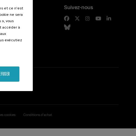
.
Suivez-nous
es et ce n'est
cookie ne sera
entes
 », vous
et accéder à
 aux
ous exécutiez
EFUSER
des cookies
Conditions d'achat