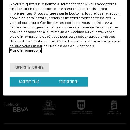
Si vous cliquez sur le bouton « Tout accepter », vous accepterez
Contact
Intéressant...
l'implantation des cookies et ce n'est qu'alors qu'ils seront
implémentés. Si vous cliquez sur le bouton « Tout refuser », aucun
Palacio Miramar
Activités précédentes
cookie ne sera installé, hormis ceux strictement nécessaires. Si
Paseo de Miraconcha, 48
vous cliquez sur « Configurer les cookies », vous accéderez à
20007 Donostia / San Sebastián
l'écran de configuration où vous pourrez activer ou désactiver les
Gipuzkoa, Spain
cookies et accéder à la Politique de Cookies où vous trouverez
plus d'informations et où vous pourrez accéder aux paramètres
Contactez-nous!
des cookies à tout moment. Cette bannière restera active jusqu'à
ce que vous exécutiez l'une de ces deux options »
Plus d'informations
Suivez-nous
CONFIGURER COOKIES
ACCEPTER TOUS
TOUT REFUSER
Comité organisateur