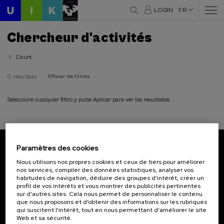
LOGIN
FR
Chercheur d'activités
Court
0 résultats
Effacer les filtres
Seleccione cualquier filtro y pulse Aplicar para ver los resultados
Paramètres des cookies
Abonnez-vous à notre bulletin
Nous utilisons nos propres cookies et ceux de tiers pour améliorer
nos services, compiler des données statistiques, analyser vos
Inscrivez-vous pour être le premier à recevoir les
habitudes de navigation, déduire des groupes d’intérêt, créer un
actualités de l'UIK.
profil de vos intérêts et vous montrer des publicités pertinentes
sur d’autres sites. Cela nous permet de personnaliser le contenu
que nous proposons et d’obtenir des informations sur les rubriques
S'abonner
qui suscitent l’intérêt, tout en nous permettant d’améliorer le site
Web et sa sécurité.