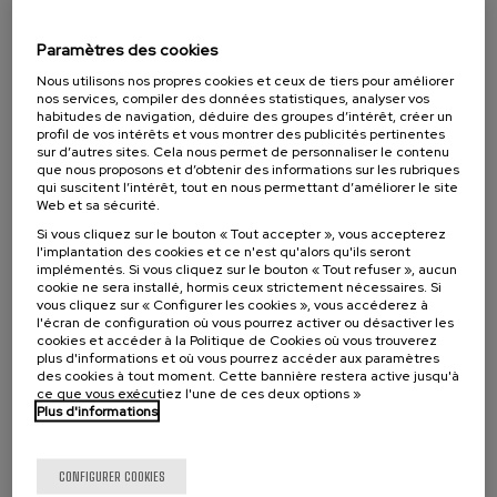
07. SEP
-
08. SEP, 2026
Visibilizando el duelo gestacional, perinatal
Paramètres des cookies
y neonatal
Nous utilisons nos propres cookies et ceux de tiers pour améliorer
nos services, compiler des données statistiques, analyser vos
.
20 h.
Espagnol
Basque
habitudes de navigation, déduire des groupes d’intérêt, créer un
profil de vos intérêts et vous montrer des publicités pertinentes
22 €
À PARTIR DE
sur d’autres sites. Cela nous permet de personnaliser le contenu
...
Dernières
Gratuit
Date
Liste
Période
que nous proposons et d’obtenir des informations sur les rubriques
places
passée
d'attente
d'inscription
terminée
qui suscitent l’intérêt, tout en nous permettant d’améliorer le site
Web et sa sécurité.
Si vous cliquez sur le bouton « Tout accepter », vous accepterez
l'implantation des cookies et ce n'est qu'alors qu'ils seront
implémentés. Si vous cliquez sur le bouton « Tout refuser », aucun
cookie ne sera installé, hormis ceux strictement nécessaires. Si
vous cliquez sur « Configurer les cookies », vous accéderez à
l'écran de configuration où vous pourrez activer ou désactiver les
cookies et accéder à la Politique de Cookies où vous trouverez
plus d'informations et où vous pourrez accéder aux paramètres
des cookies à tout moment. Cette bannière restera active jusqu'à
ce que vous exécutiez l'une de ces deux options »
Plus d'informations
SCIENCE ET TECHNOLOGIE
SANTÉ
LINGUISTIQUE ET LITTÉRATURE
COURS D'ÉTÉ
CONFIGURER COOKIES
11. SEP
-
11. SEP, 2026