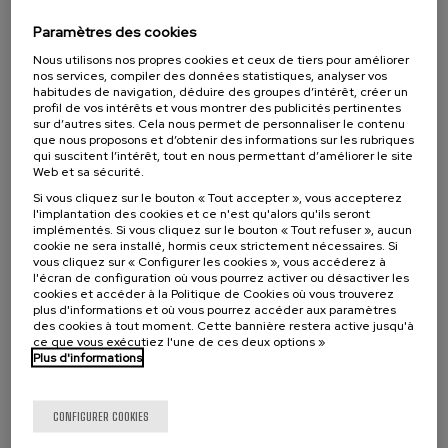
victimización a la reparación
Paramètres des cookies
.
20 h.
Espagnol
Basque
Nous utilisons nos propres cookies et ceux de tiers pour améliorer
nos services, compiler des données statistiques, analyser vos
25 €
À PARTIR DE
habitudes de navigation, déduire des groupes d’intérêt, créer un
...
Dernières
Gratuit
Date
Liste
Période
places
passée
d'attente
d'inscription
profil de vos intérêts et vous montrer des publicités pertinentes
terminée
sur d’autres sites. Cela nous permet de personnaliser le contenu
que nous proposons et d’obtenir des informations sur les rubriques
qui suscitent l’intérêt, tout en nous permettant d’améliorer le site
Web et sa sécurité.
Si vous cliquez sur le bouton « Tout accepter », vous accepterez
l'implantation des cookies et ce n'est qu'alors qu'ils seront
implémentés. Si vous cliquez sur le bouton « Tout refuser », aucun
cookie ne sera installé, hormis ceux strictement nécessaires. Si
vous cliquez sur « Configurer les cookies », vous accéderez à
l'écran de configuration où vous pourrez activer ou désactiver les
cookies et accéder à la Politique de Cookies où vous trouverez
plus d'informations et où vous pourrez accéder aux paramètres
des cookies à tout moment. Cette bannière restera active jusqu'à
ce que vous exécutiez l'une de ces deux options »
SOCIÉTÉ
SANTÉ
ÉGALITÉ
COURS D'ÉTÉ
Plus d'informations
08. SEP
-
09. SEP, 2026
CONFIGURER COOKIES
Salud Mental con Perspectiva de Género VI:
Liderazgo y empoderamiento feminista. No