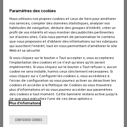
07. SEP
-
08. SEP, 2026
Visibilizando el duelo gestacional, perinatal
Paramètres des cookies
y neonatal
Nous utilisons nos propres cookies et ceux de tiers pour améliorer
.
20 h.
Espagnol
Basque
nos services, compiler des données statistiques, analyser vos
habitudes de navigation, déduire des groupes d’intérêt, créer un
profil de vos intérêts et vous montrer des publicités pertinentes
22 €
À PARTIR DE
...
Dernières
Gratuit
Date
Liste
Période
sur d’autres sites. Cela nous permet de personnaliser le contenu
places
passée
d'attente
d'inscription
que nous proposons et d’obtenir des informations sur les rubriques
terminée
qui suscitent l’intérêt, tout en nous permettant d’améliorer le site
Web et sa sécurité.
Si vous cliquez sur le bouton « Tout accepter », vous accepterez
l'implantation des cookies et ce n'est qu'alors qu'ils seront
implémentés. Si vous cliquez sur le bouton « Tout refuser », aucun
cookie ne sera installé, hormis ceux strictement nécessaires. Si
vous cliquez sur « Configurer les cookies », vous accéderez à
l'écran de configuration où vous pourrez activer ou désactiver les
cookies et accéder à la Politique de Cookies où vous trouverez
plus d'informations et où vous pourrez accéder aux paramètres
des cookies à tout moment. Cette bannière restera active jusqu'à
ce que vous exécutiez l'une de ces deux options »
Plus d'informations
SCIENCE ET TECHNOLOGIE
SANTÉ
LINGUISTIQUE ET LITTÉRATURE
COURS D'ÉTÉ
CONFIGURER COOKIES
11. SEP
-
11. SEP, 2026