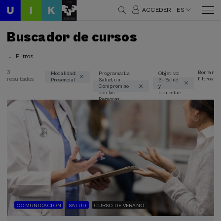
ACCEDER
ES
Buscador de cursos
Filtros
3
Borrar
Modalidad:
Programa: La
Objetivo:
resultados
filtros
Presencial
Salud, un
3 - Salud
Áreas temáticas
Compromiso
y
con las
bienestar
Ciencia y Tecnología (1)
Personas
Comunicación (1)
Lingüística y Literatura (1)
Psicología (1)
Salud (3)
Modalidad
Presencial (3)
COMUNICACIÓN
SALUD
CURSO DE VERANO
Tipo de actividad