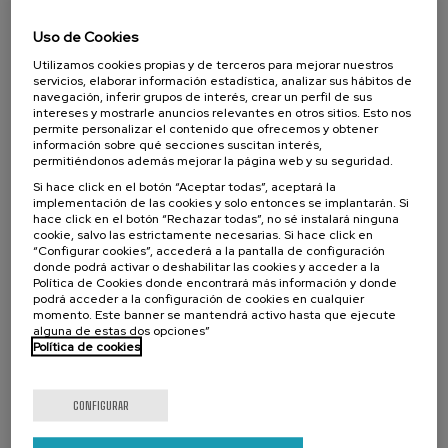
07. SEP
-
08. SEP, 2026
Visibilizando el duelo gestacional, perinatal
Uso de Cookies
y neonatal
Utilizamos cookies propias y de terceros para mejorar nuestros
servicios, elaborar información estadística, analizar sus hábitos de
.
20 h.
Español
Euskera
navegación, inferir grupos de interés, crear un perfil de sus
intereses y mostrarle anuncios relevantes en otros sitios. Esto nos
22 €
DESDE
permite personalizar el contenido que ofrecemos y obtener
...
Últimas
Gratuito
Fecha
Lista
Plazo
información sobre qué secciones suscitan interés,
plazas
pasada
de
de
espera
matrícula
permitiéndonos además mejorar la página web y su seguridad.
finalizado
Si hace click en el botón “Aceptar todas”, aceptará la
implementación de las cookies y solo entonces se implantarán. Si
hace click en el botón “Rechazar todas”, no sé instalará ninguna
cookie, salvo las estrictamente necesarias. Si hace click en
“Configurar cookies”, accederá a la pantalla de configuración
donde podrá activar o deshabilitar las cookies y acceder a la
Política de Cookies donde encontrará más información y donde
podrá acceder a la configuración de cookies en cualquier
momento. Este banner se mantendrá activo hasta que ejecute
alguna de estas dos opciones”
Política de cookies
CIENCIA Y TECNOLOGÍA
SALUD
LINGÜÍSTICA Y LITERATURA
CURSO DE VERANO
CONFIGURAR
11. SEP
-
11. SEP, 2026