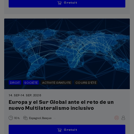
Gratuit
...
Dernières
Gratuit
Date
Liste
Période
places
passée
d'attente
d'inscription
terminée
DROIT
SOCIÉTÉ
ACTIVITÉ GRATUITE
COURS D'ÉTÉ
14. SEP
-
14. SEP, 2026
Europa y el Sur Global ante el reto de un
nuevo Multilateralismo inclusivo
.
10 h.
Espagnol
Basque
Gratuit
...
Dernières
Gratuit
Date
Liste
Période