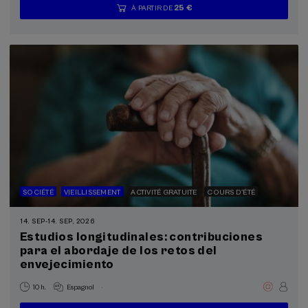
25 €
À PARTIR DE
...
Dernières
Gratuit
Date
Liste
Période
places
passée
d'attente
d'inscription
terminée
SOCIÉTÉ
VIEILLISSEMENT
ACTIVITÉ GRATUITE
COURS D'ÉTÉ
14. SEP
-
14. SEP, 2026
Estudios longitudinales: contribuciones
para el abordaje de los retos del
envejecimiento
.
10 h.
Espagnol