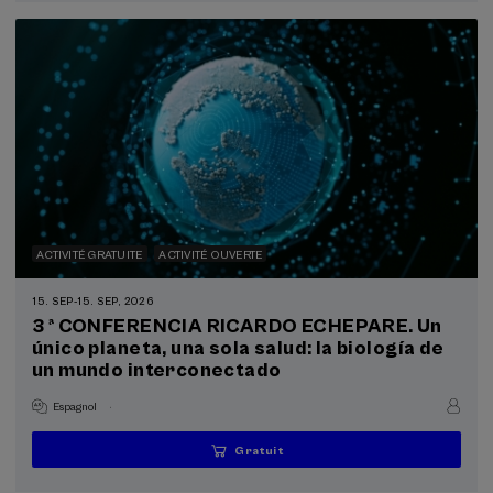
ACTIVITÉ GRATUITE
ACTIVITÉ OUVERTE
15. SEP
-
15. SEP, 2026
3 ª CONFERENCIA RICARDO ECHEPARE. Un
único planeta, una sola salud: la biología de
un mundo interconectado
.
Espagnol
Gratuit
...
Dernières
Gratuit
Date
Liste
Période
places
passée
d'attente
d'inscription
terminée