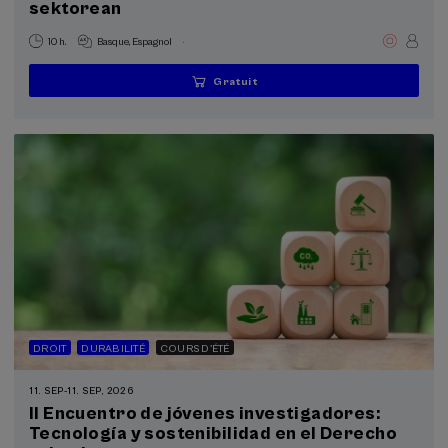
sektorean
.
10 h.
Basque
Espagnol
Gratuit
...
Dernières
Gratuit
Date
Liste
Période
places
passée
d'attente
d'inscription
terminée
DROIT
DURABILITÉ
COURS D'ÉTÉ
11. SEP
-
11. SEP, 2026
II Encuentro de jóvenes investigadores:
Tecnología y sostenibilidad en el Derecho