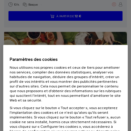
.
10 h.
Basque
12 €
À PARTIR DE
...
Dernières
Gratuit
Date
Liste
Période
places
passée
d'attente
d'inscription
terminée
Paramètres des cookies
Nous utilisons nos propres cookies et ceux de tiers pour améliorer
nos services, compiler des données statistiques, analyser vos
habitudes de navigation, déduire des groupes d’intérêt, créer un
profil de vos intérêts et vous montrer des publicités pertinentes
sur d’autres sites. Cela nous permet de personnaliser le contenu
que nous proposons et d’obtenir des informations sur les rubriques
CULTURE ET ART
SOCIÉTÉ
COURS D'ÉTÉ
qui suscitent l’intérêt, tout en nous permettant d’améliorer le site
Web et sa sécurité.
11. SEP
-
12. SEP, 2026
Si vous cliquez sur le bouton « Tout accepter », vous accepterez
l'implantation des cookies et ce n'est qu'alors qu'ils seront
SOBREMESA - Identidades, migraciones y
implémentés. Si vous cliquez sur le bouton « Tout refuser », aucun
tradiciones a través de la comida
cookie ne sera installé, hormis ceux strictement nécessaires. Si
vous cliquez sur « Configurer les cookies », vous accéderez à
.
20 h.
Espagnol