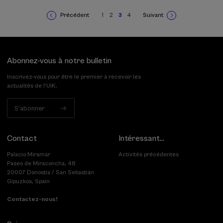
Précédent
1
2
3
4
Suivant
Page
Page
Page
Page
Page
Page
Pagination
précédente
courante
suivante
Abonnez-vous à notre bulletin
Inscrivez-vous pour être le premier à recevoir les
actualités de l'UIK.
S'abonner
Contact
Intéressant...
Palacio Miramar
Activités précédentes
Paseo de Miraconcha, 48
20007 Donostia / San Sebastián
Gipuzkoa, Spain
Contactez-nous!