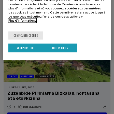
l'écran de configuration où vous pourrez activer ou désactiver les
cookies et accéder à la Politique de Cookies où vous trouverez
plus d'informations et où vous pourrez accéder aux paramètres
25 €
À PARTIR DE
...
Dernières
Gratuit
Date
Liste
Période
des cookies à tout moment. Cette bannière restera active jusqu'à
places
passée
d'attente
d'inscription
ce que vous exécutiez l'une de ces deux options »
terminée
Plus d'informations
CONFIGURER COOKIES
ACCEPTER TOUS
TOUT REFUSER
DROIT
HISTOIRE
COURS D'ÉTÉ
11. SEP
-
12. SEP, 2026
Zuzenbide Piriniarra Bizkaian, nortasuna
eta etorkizuna
.
- h.
Basque
Espagnol