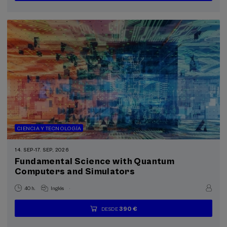
plazas
pasada
de
de
espera
matrícula
finalizado
CIENCIA Y TECNOLOGÍA
14. SEP
-
17. SEP, 2026
Fundamental Science with Quantum
Computers and Simulators
.
40 h.
Inglés
390 €
DESDE
...
Últimas
Gratuito
Fecha
Lista
Plazo
plazas
pasada
de
de
espera
matrícula