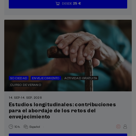
25 €
DESDE
...
Últimas
Gratuito
Fecha
Lista
Plazo
plazas
pasada
de
de
espera
matrícula
finalizado
SOCIEDAD
ENVEJECIMIENTO
ACTIVIDAD GRATUITA
CURSO DE VERANO
14. SEP
-
14. SEP, 2026
Estudios longitudinales: contribuciones
para el abordaje de los retos del
envejecimiento
.
10 h.
Español