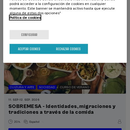
podrá acceder a la configuración de cookies en cualquier
momento. Este banner se mantendrá activo hasta que ejecute
Gratuito
...
Últimas
Gratuito
Fecha
Lista
Plazo
alguna de estas dos opciones”
plazas
pasada
de
de
Política de cookies
espera
matrícula
finalizado
CONFIGURAR
ACEPTAR COOKIES
RECHAZAR COOKIES
CULTURA Y ARTE
SOCIEDAD
CURSO DE VERANO
11. SEP
-
12. SEP, 2026
SOBREMESA - Identidades, migraciones y
tradiciones a través de la comida
.
20 h.
Español