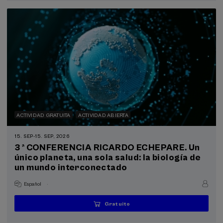
finalizado
ACTIVIDAD GRATUITA
ACTIVIDAD ABIERTA
15. SEP
-
15. SEP, 2026
3 ª CONFERENCIA RICARDO ECHEPARE. Un
único planeta, una sola salud: la biología de
un mundo interconectado
.
Español
Gratuito
...
Últimas
Gratuito
Fecha
Lista
Plazo
plazas
pasada
de
de
espera
matrícula