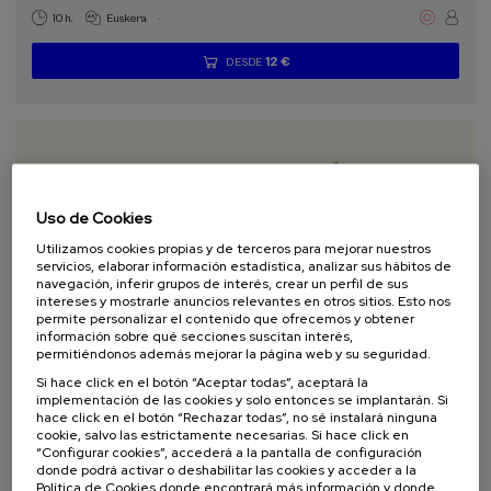
.
10 h.
Euskera
12 €
DESDE
...
Últimas
Gratuito
Fecha
Lista
Plazo
plazas
pasada
de
de
espera
matrícula
finalizado
Uso de Cookies
Utilizamos cookies propias y de terceros para mejorar nuestros
servicios, elaborar información estadística, analizar sus hábitos de
navegación, inferir grupos de interés, crear un perfil de sus
intereses y mostrarle anuncios relevantes en otros sitios. Esto nos
permite personalizar el contenido que ofrecemos y obtener
ECONOMÍA Y EMPRESA
SOSTENIBILIDAD
ACTIVIDAD GRATUITA
información sobre qué secciones suscitan interés,
permitiéndonos además mejorar la página web y su seguridad.
DSF
CURSO DE VERANO
Si hace click en el botón “Aceptar todas”, aceptará la
implementación de las cookies y solo entonces se implantarán. Si
11. SEP
-
11. SEP, 2026
hace click en el botón “Rechazar todas”, no sé instalará ninguna
Proyectos de economía circular en el
cookie, salvo las estrictamente necesarias. Si hace click en
sector primario
“Configurar cookies”, accederá a la pantalla de configuración
donde podrá activar o deshabilitar las cookies y acceder a la
.
Política de Cookies donde encontrará más información y donde
10 h.
Euskera
Español