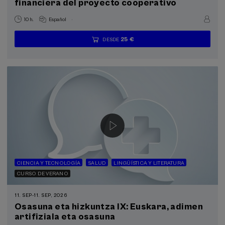
financiera del proyecto cooperativo
.
10 h.
Español
25 €
DESDE
...
Últimas
Gratuito
Fecha
Lista
Plazo
plazas
pasada
de
de
espera
matrícula
finalizado
CIENCIA Y TECNOLOGÍA
SALUD
LINGÜÍSTICA Y LITERATURA
CURSO DE VERANO
11. SEP
-
11. SEP, 2026
Osasuna eta hizkuntza IX: Euskara, adimen
artifiziala eta osasuna