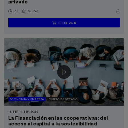
privado
.
10 h.
Español
25 €
DESDE
...
Últimas
Gratuito
Fecha
Lista
Plazo
plazas
pasada
de
de
espera
matrícula
finalizado
ECONOMÍA Y EMPRESA
CURSO DE VERANO
11. SEP
-
11. SEP, 2026
La Financiación en las cooperativas: del
acceso al capital a la sostenibilidad