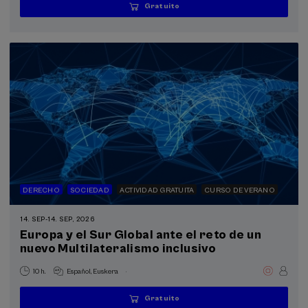
Gratuito
...
Últimas
Gratuito
Fecha
Lista
Plazo
plazas
pasada
de
de
espera
matrícula
finalizado
DERECHO
SOCIEDAD
ACTIVIDAD GRATUITA
CURSO DE VERANO
14. SEP
-
14. SEP, 2026
Europa y el Sur Global ante el reto de un
nuevo Multilateralismo inclusivo
.
10 h.
Español
Euskera
Gratuito
...
Últimas
Gratuito
Fecha
Lista
Plazo