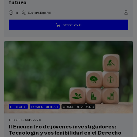
futuro
.
- h.
Euskera
Español
25 €
DESDE
...
Últimas
Gratuito
Fecha
Lista
Plazo
plazas
pasada
de
de
espera
matrícula
finalizado
DERECHO
SOSTENIBILIDAD
CURSO DE VERANO
11. SEP
-
11. SEP, 2026
II Encuentro de jóvenes investigadores:
Tecnología y sostenibilidad en el Derecho