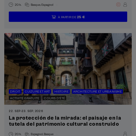
.
20 h.
Basque
Espagnol
25 €
À PARTIR DE
...
Dernières
Gratuit
Date
Liste
Période
places
passée
d'attente
d'inscription
terminée
DROIT
CULTURE ET ART
HISTOIRE
ARCHITECTURE ET URBANISME
ACTIVITÉ GRATUITE
COURS D'ÉTÉ
22. SEP
-
23. SEP, 2026
La protección de la mirada: el paisaje en la
tutela del patrimonio cultural construido
.
20 h.
Espagnol
Basque