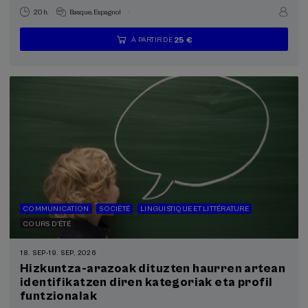
.
20 h.
Basque
Espagnol
25 €
À PARTIR DE
...
Dernières
Gratuit
Date
Liste
Période
places
passée
d'attente
d'inscription
terminée
COMMUNICATION
SOCIÉTÉ
LINGUISTIQUE ET LITTÉRATURE
COURS D'ÉTÉ
18. SEP
-
19. SEP, 2026
Hizkuntza-arazoak dituzten haurren artean
identifikatzen diren kategoriak eta profil
funtzionalak