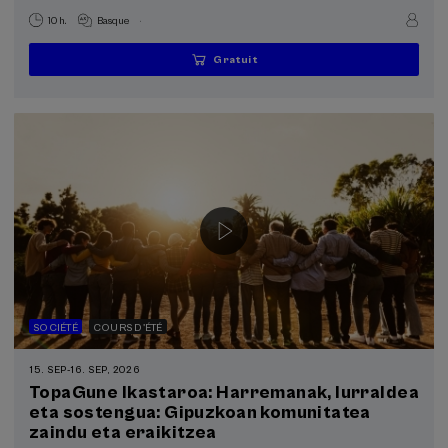
.
10 h.
Basque
Gratuit
...
Dernières
Gratuit
Date
Liste
Période
places
passée
d'attente
d'inscription
terminée
SOCIÉTÉ
COURS D'ÉTÉ
15. SEP
-
16. SEP, 2026
TopaGune Ikastaroa: Harremanak, lurraldea
eta sostengua: Gipuzkoan komunitatea
zaindu eta eraikitzea