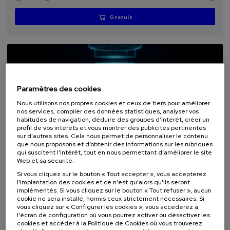
Gratuit
...
Dernières
Gratuit
Date
Liste
Période
places
passée
d'attente
d'inscription
terminée
Paramètres des cookies
Nous utilisons nos propres cookies et ceux de tiers pour améliorer
nos services, compiler des données statistiques, analyser vos
habitudes de navigation, déduire des groupes d’intérêt, créer un
profil de vos intérêts et vous montrer des publicités pertinentes
sur d’autres sites. Cela nous permet de personnaliser le contenu
que nous proposons et d’obtenir des informations sur les rubriques
qui suscitent l’intérêt, tout en nous permettant d’améliorer le site
SCIENCE ET TECHNOLOGIE
Web et sa sécurité.
Si vous cliquez sur le bouton « Tout accepter », vous accepterez
30. SEP
-
02. OCT, 2026
l'implantation des cookies et ce n'est qu'alors qu'ils seront
EMMI Workshop: Exotic Quantum Matter:
implémentés. Si vous cliquez sur le bouton « Tout refuser », aucun
Measurement and Control (EQM-MC)
cookie ne sera installé, hormis ceux strictement nécessaires. Si
vous cliquez sur « Configurer les cookies », vous accéderez à
l'écran de configuration où vous pourrez activer ou désactiver les
.
30 h.
Anglais
cookies et accéder à la Politique de Cookies où vous trouverez