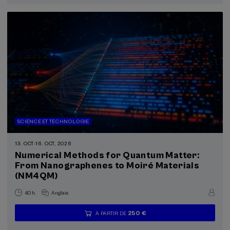
terminée
SCIENCE ET TECHNOLOGIE
13. OCT
-
16. OCT, 2026
Numerical Methods for Quantum Matter:
From Nanographenes to Moiré Materials
(NM4QM)
.
40 h.
Anglais
250 €
À PARTIR DE
...
Dernières
Gratuit
Date
Liste
Période
places
passée
d'attente
d'inscription
terminée