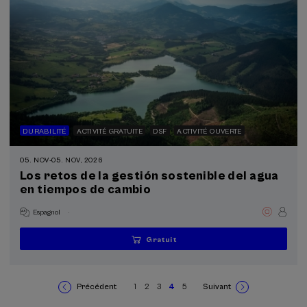
DURABILITÉ
ACTIVITÉ GRATUITE
DSF
ACTIVITÉ OUVERTE
05. NOV
-
05. NOV, 2026
Los retos de la gestión sostenible del agua
en tiempos de cambio
.
Espagnol
Gratuit
...
Dernières
Gratuit
Date
Liste
Période
places
passée
d'attente
d'inscription
terminée
Précédent
1
2
3
4
5
Suivant
Page
Page
Page
Page
Page
Page
Page
Pagination
précédente
courante
suivante