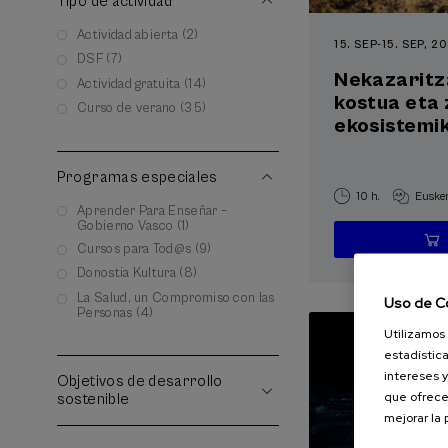
Tipo de actividad
Actividad abierta (2)
15. SEP
-
15. SEP, 2
DSF (7)
Nekazaritz
Actividad gratuita (14)
kostua eta 
Curso de verano (35)
ekosistemi
Programas especiales
10 h.
Euske
Aprender Para Enseñar –
Gobierno Vasco (1)
Cursos para Tod@s (9)
Donostia Kultura (8)
La Salud, un Compromiso con las
Uso de C
Personas (4)
Utilizamos 
estadística
intereses y
Objetivos de desarrollo
que ofrece
sostenible
mejorar la