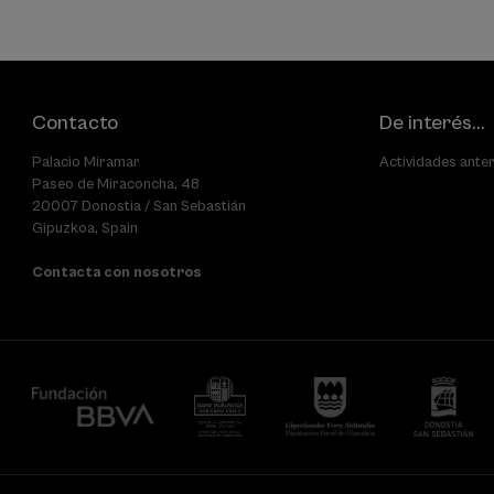
Contacto
De interés...
Palacio Miramar
Actividades ante
Paseo de Miraconcha, 48
20007 Donostia / San Sebastián
Gipuzkoa, Spain
Contacta con nosotros