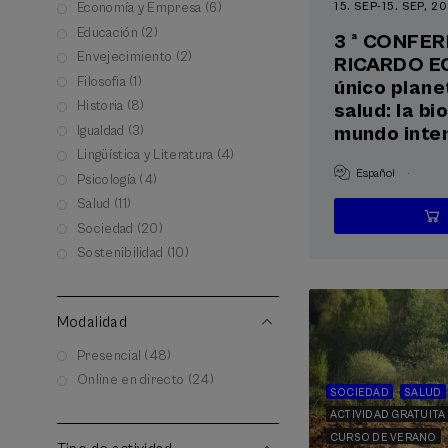
15. SEP
-
15. SEP, 2
Economía y Empresa (6)
Educación (2)
3 ª CONFE
Envejecimiento (2)
RICARDO E
Filosofia (1)
único plane
Historia (8)
salud: la bi
mundo inte
Igualdad (3)
Lingüística y Literatura (4)
.
Español
Psicología (4)
Salud (11)
Sociedad (20)
Sostenibilidad (10)
Modalidad
Presencial (48)
Online en directo (24)
SOCIEDAD
SALUD
ACTIVIDAD GRATUITA
CURSO DE VERANO