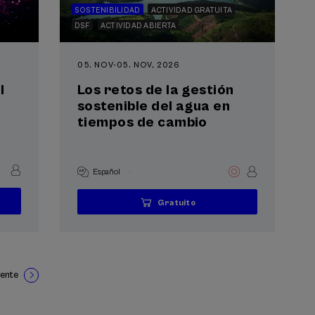
SOSTENIBILIDAD
ACTIVIDAD GRATUITA
DSF
ACTIVIDAD ABIERTA
05. NOV
-
05. NOV, 2026
l
Los retos de la gestión
sostenible del agua en
tiempos de cambio
.
Español
Gratuito
...
Últimas
Gratuito
Fecha
Lista
Plazo
plazas
pasada
de
de
espera
matrícula
finalizado
iente
Siguiente
página