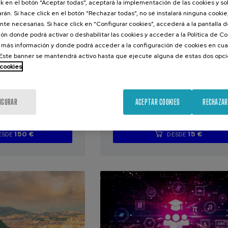
ck en el botón “Aceptar todas”, aceptará la implementación de las cookies y s
ÍA
ECONOMÍA Y EMPRESA
rán. Si hace click en el botón “Rechazar todas”, no sé instalará ninguna cookie,
te necesarias. Si hace click en “Configurar cookies”, accederá a la pantalla 
ón donde podrá activar o deshabilitar las cookies y acceder a la Política de 
2026
09. OCT
-
09. OCT, 2026
 más información y donde podrá acceder a la configuración de cookies en cua
hop: Exotic
XI Congreso del Queso
ste banner se mantendrá activo hasta que ejecute alguna de estas dos opc
tter:
Ordizia
 cookies
nt and
QM-MC)
IGURAR
ACEPTAR COOKIES
RECHAZAR
.
.
10 h.
Español
Euskera
150 €
15 €
ESDE
DESDE
...
Últimas
Gratuito
Fecha
Lista
Plazo
...
Últimas
Gratuito
Fecha
Lista
Plazo
plazas
pasada
de
de
plazas
pasada
de
de
espera
matrícula
espera
matrícula
finalizado
finalizado