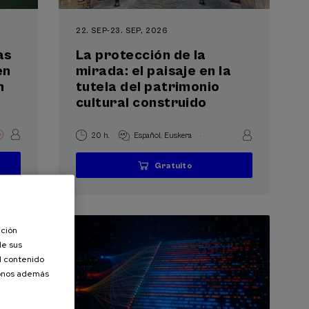
22. SEP
-
23. SEP, 2026
as
La protección de la
en
mirada: el paisaje en la
n
tutela del patrimonio
cultural construido
.
20 h.
Español
Euskera
Gratuito
...
Últimas
Gratuito
Fecha
Lista
Plazo
plazas
pasada
de
de
espera
matrícula
finalizado
ación
de sus
el contenido
donos además