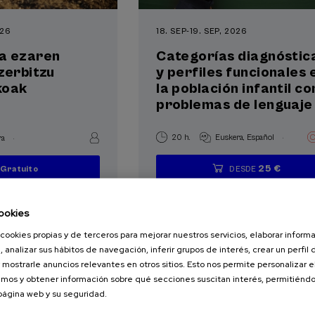
026
18. SEP
-
19. SEP, 2026
a ezaren
Categorías diagnóstic
zerbitzu
y perfiles funcionales 
koak
la población infantil co
problemas de lenguaje
.
.
20 h.
Euskera
Español
ra
25 €
DESDE
Gratuito
...
Últimas
Gratuito
Fecha
Lista
Plazo
...
Últimas
Gratuito
Fecha
Lista
Plazo
plazas
pasada
de
de
plazas
pasada
de
de
espera
matrícula
espera
matrícula
finalizado
finalizado
ookies
cookies propias y de terceros para mejorar nuestros servicios, elaborar inform
, analizar sus hábitos de navegación, inferir grupos de interés, crear un perfil 
 mostrarle anuncios relevantes en otros sitios. Esto nos permite personalizar 
mos y obtener información sobre qué secciones suscitan interés, permitién
 página web y su seguridad.