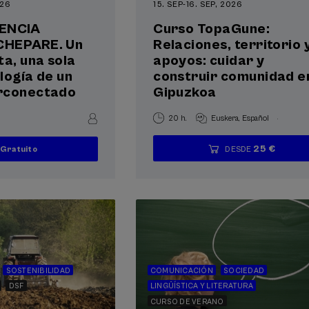
026
15. SEP
-
16. SEP, 2026
RENCIA
Curso TopaGune:
CHEPARE. Un
Relaciones, territorio 
ta, una sola
apoyos: cuidar y
ología de un
construir comunidad e
rconectado
Gipuzkoa
.
20 h.
Euskera
Español
25 €
DESDE
Gratuito
...
Últimas
Gratuito
Fecha
Lista
Plazo
...
Últimas
Gratuito
Fecha
Lista
Plazo
plazas
pasada
de
de
plazas
pasada
de
de
espera
matrícula
espera
matrícula
finalizado
finalizado
SOSTENIBILIDAD
COMUNICACIÓN
SOCIEDAD
DSF
LINGÜÍSTICA Y LITERATURA
CURSO DE VERANO