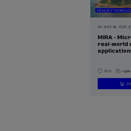
CIENCIA Y TECNOLOG
15. OCT
-
16. OCT, 
MIRA - Micr
real-world 
application
20 h.
Inglés
D