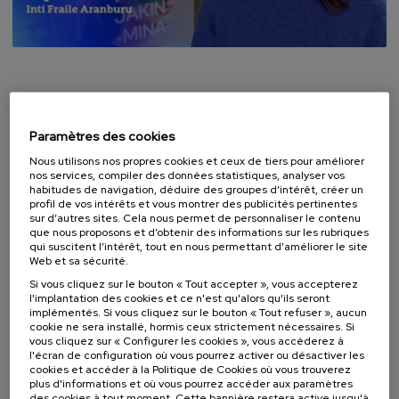
Autres nouvelles d'intérêt
Paramètres des cookies
Nous utilisons nos propres cookies et ceux de tiers pour améliorer
nos services, compiler des données statistiques, analyser vos
habitudes de navigation, déduire des groupes d’intérêt, créer un
profil de vos intérêts et vous montrer des publicités pertinentes
sur d’autres sites. Cela nous permet de personnaliser le contenu
que nous proposons et d’obtenir des informations sur les rubriques
qui suscitent l’intérêt, tout en nous permettant d’améliorer le site
Web et sa sécurité.
Si vous cliquez sur le bouton « Tout accepter », vous accepterez
l'implantation des cookies et ce n'est qu'alors qu'ils seront
implémentés. Si vous cliquez sur le bouton « Tout refuser », aucun
cookie ne sera installé, hormis ceux strictement nécessaires. Si
vous cliquez sur « Configurer les cookies », vous accéderez à
l'écran de configuration où vous pourrez activer ou désactiver les
cookies et accéder à la Politique de Cookies où vous trouverez
plus d'informations et où vous pourrez accéder aux paramètres
Les langues minoritaires et l'intelligence
des cookies à tout moment. Cette bannière restera active jusqu'à