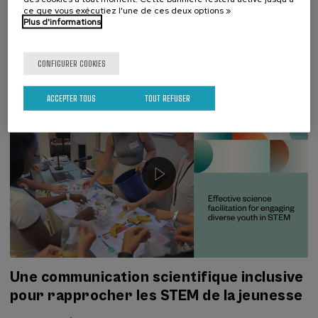
artificielle à l'étude lors des Cours d'Été
ce que vous exécutiez l'une de ces deux options »
Plus d'informations
Transfrontaliers
ARTICLES
,
VIDÉOS
29. JUIL, 2026
CONFIGURER COOKIES
ACCEPTER TOUS
TOUT REFUSER
Une communication scientifique inclusive
pour rapprocher les STEM de la jeunesse