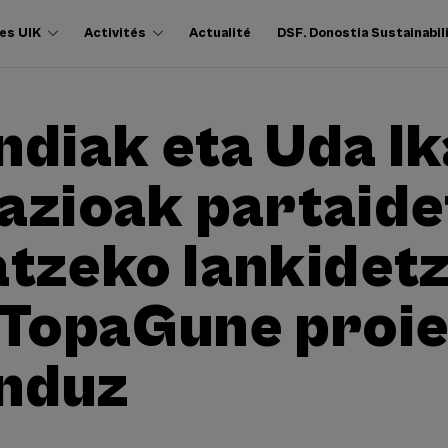
es UIK
Activités
Actualité
DSF. Donostia Sustainabil
ndiak eta Uda I
azioak partaide
atzeko lankidet
 TopaGune proi
nduz