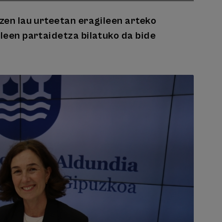
zen lau urteetan eragileen arteko
leen partaidetza bilatuko da bide