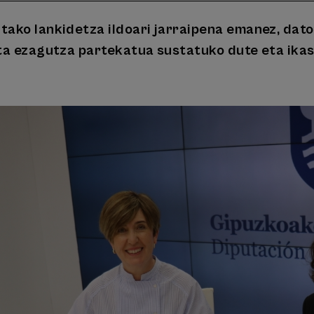
ako lankidetza ildoari jarraipena emanez, dato
ta ezagutza partekatua sustatuko dute eta ikas
n