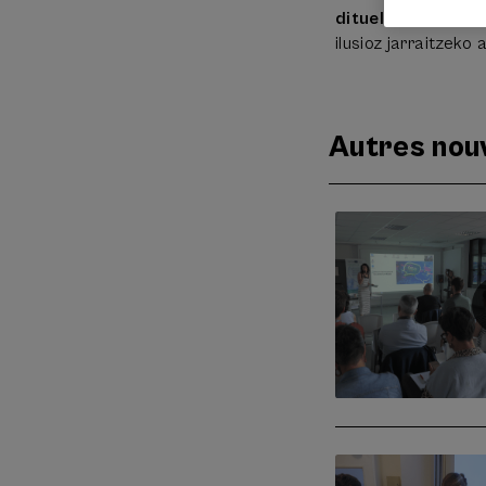
dituelako
. Pozarr
ilusioz jarraitzek
Autres nouv