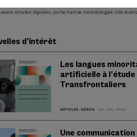
en gaude gaur sinatutako akordioarekin, 2020an Gipuzkoako Fo
o aukera ematen digulako, parte-hartze metodologiak Uda Ikast
elles d'intérêt
Les langues minorita
artificielle à l'étud
Transfrontaliers
ARTICLES
,
VIDÉOS
29. JUIL, 2026
Une communication s