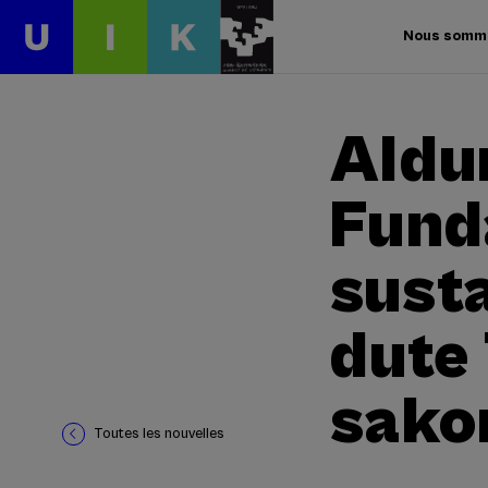
Nous somm
Aldu
Fund
sust
dute
sako
Toutes les nouvelles