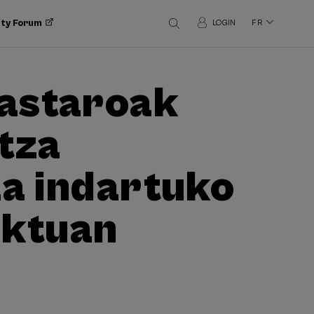
ity Forum
LOGIN
FR
kastaroak
tza
za indartuko
ektuan