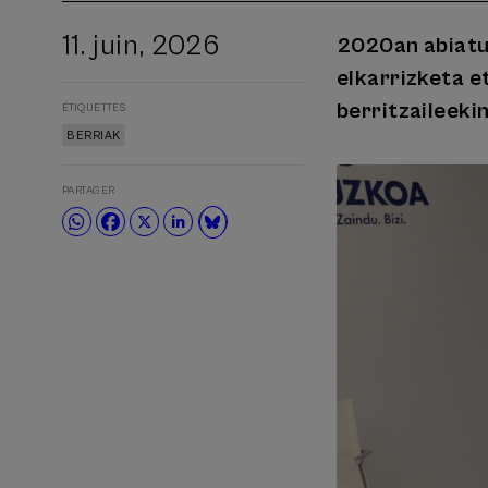
11. juin, 2026
2020an abiatut
elkarrizketa e
berritzaileeki
ÉTIQUETTES
BERRIAK
PARTAGER