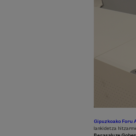
Gipuzkoako Foru 
lankidetza hitzarm
Berasaluze Gober