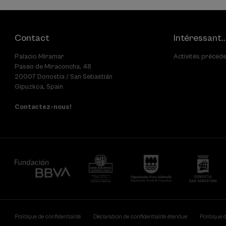
Contact
Intéressant..
Palacio Miramar
Activités précéd
Paseo de Miraconcha, 48
20007 Donostia / San Sebastián
Gipuzkoa, Spain
Contactez-nous!
Politique de confidentialité
Déclaration de confidentialité étendue
Politique 