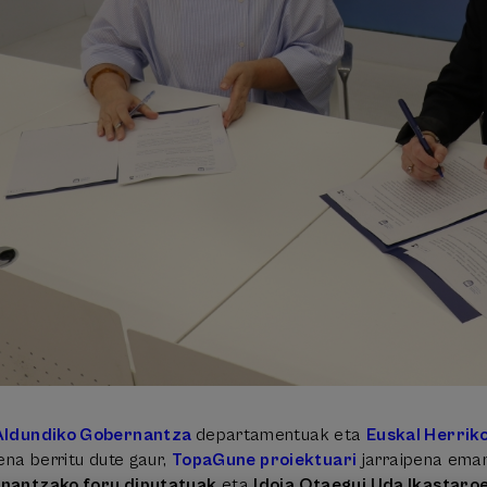
Aldundiko Gobernantza
departamentuak eta
Euskal Herrik
ena berritu dute gaur,
TopaGune proiektuari
jarraipena eman
nantzako foru diputatuak
eta
Idoia Otaegui Uda Ikastar