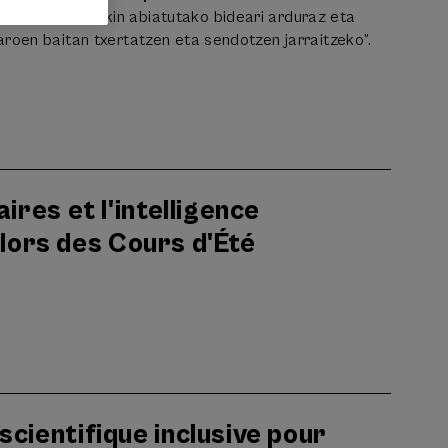
ru Aldundiarekin abiatutako bideari arduraz eta
aroen baitan txertatzen eta sendotzen jarraitzeko”.
ires et l'intelligence
e lors des Cours d'Été
cientifique inclusive pour