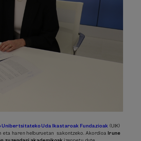
o Unibertsitateko Uda Ikastaroak Fundazioak
(UIK)
 eta haren helburuetan sakontzeko. Akordioa
Irune
oen zuzendari akademikoak
izenpetu dute.