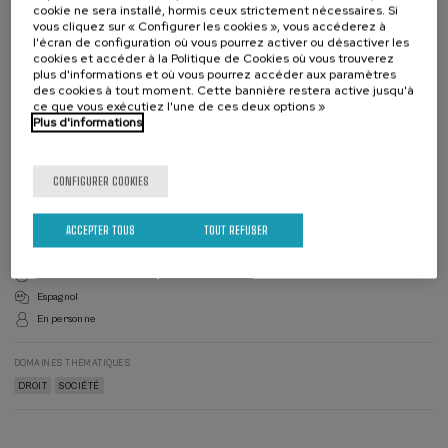
cookie ne sera installé, hormis ceux strictement nécessaires. Si
vous cliquez sur « Configurer les cookies », vous accéderez à
l'écran de configuration où vous pourrez activer ou désactiver les
cookies et accéder à la Politique de Cookies où vous trouverez
Liste
Date d'échéance
plus d'informations et où vous pourrez accéder aux paramètres
Enrollment deadline completed
d'attente
des cookies à tout moment. Cette bannière restera active jusqu'à
Directeur(-
ce que vous exécutiez l'une de ces deux options »
trice)
Plus d'informations
du
DIRECTEUR(-TRICE) DU COURS
cours
Leire Moure Peñín
EHU
CONFIGURER COOKIES
DIRECTEUR(-TRICE) DU COURS
Nicolás Alonso Moreda
UPV/EHU
ACCEPTER TOUS
TOUT REFUSER
Reconnaissance officielle par l'État: 40 heures
Espagnol
En personne
DOMAINES THÉMATIQUES
DROIT
SOCIÉTÉ