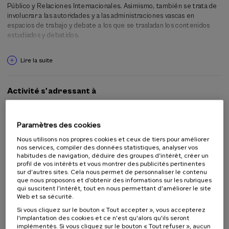
Público y Relaciones Internacionales. Asimismo, también se trata de
involucrar a las autoridades y a las administraciones vascas en
espacios de trabajo y debate a los que se trasladan los contenidos
estudiados y debatidos.
Lire la suite
Activité s'adressant à
Public en général
Étudiants universitaires
Paramètres des cookies
Étudiants non universitaires
Nous utilisons nos propres cookies et ceux de tiers pour améliorer
Professeurs
nos services, compiler des données statistiques, analyser vos
Professionnels
habitudes de navigation, déduire des groupes d’intérêt, créer un
profil de vos intérêts et vous montrer des publicités pertinentes
sur d’autres sites. Cela nous permet de personnaliser le contenu
que nous proposons et d’obtenir des informations sur les rubriques
qui suscitent l’intérêt, tout en nous permettant d’améliorer le site
En collaboration avec
Web et sa sécurité.
Si vous cliquez sur le bouton « Tout accepter », vous accepterez
l'implantation des cookies et ce n'est qu'alors qu'ils seront
implémentés. Si vous cliquez sur le bouton « Tout refuser », aucun