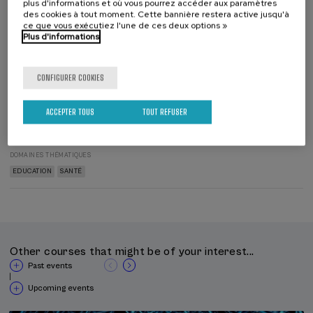
plus d'informations et où vous pourrez accéder aux paramètres
Directeur(-
des cookies à tout moment. Cette bannière restera active jusqu'à
trice)
ce que vous exécutiez l'une de ces deux options »
du
DIRECTEUR(-TRICE) DU COURS
cours
Plus d'informations
Guillermo Ruiz Irastorza
UPV/EHU
CONFIGURER COOKIES
Reconnaissance officielle par l'État: 20 heures
Espagnol
Cours en ligne en direct
ACCEPTER TOUS
TOUT REFUSER
En personne
DOMAINES THÉMATIQUES
EDUCATION
SANTÉ
Other courses that might be of your interest...
Past events
|
Upcoming events