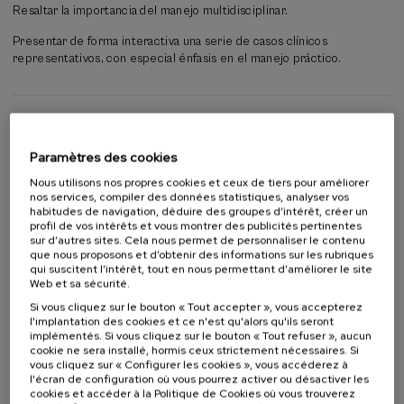
mañana del sábado, para facilitar la asistencia de participantes, en su
Resaltar la importancia del manejo multidisciplinar.
mayoría profesionales de la medicina de diferentes hospitales
españoles.
Presentar de forma interactiva una serie de casos clínicos
representativos, con especial énfasis en el manejo práctico.
Una vez más, el enfoque del Curso de Verano será eminentemente
práctico, resaltando la importancia del abordaje colaborativo e
interdisciplinar. Este año se ha querido incorporar de forma explícita
la perspectiva de género, tan necesaria en la medicina en general y,
Activité s'adressant à
particularmente, en este campo, con clara mayoría de pacientes
mujeres.
Paramètres des cookies
Étudiants universitaires
Professionnels
Nous utilisons nos propres cookies et ceux de tiers pour améliorer
nos services, compiler des données statistiques, analyser vos
habitudes de navigation, déduire des groupes d’intérêt, créer un
profil de vos intérêts et vous montrer des publicités pertinentes
sur d’autres sites. Cela nous permet de personnaliser le contenu
En collaboration avec
que nous proposons et d’obtenir des informations sur les rubriques
qui suscitent l’intérêt, tout en nous permettant d’améliorer le site
Web et sa sécurité.
Si vous cliquez sur le bouton « Tout accepter », vous accepterez
l'implantation des cookies et ce n'est qu'alors qu'ils seront
implémentés. Si vous cliquez sur le bouton « Tout refuser », aucun
cookie ne sera installé, hormis ceux strictement nécessaires. Si
vous cliquez sur « Configurer les cookies », vous accéderez à
l'écran de configuration où vous pourrez activer ou désactiver les
Liste
Date d'échéance
Enrollment deadline completed
cookies et accéder à la Politique de Cookies où vous trouverez
d'attente