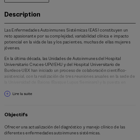
Description
Las Enfermedades Autoinmunes Sistémicas (EAS) constituyen un
reto apasionante por su complejidad, variabilidad clínica e impacto
potencial en la vida de las y los pacientes, muchas de ellas mujeres
jóvenes.
En la última década, las Unidades de Autoinmunes del Hospital
Universitario Cruces-UPV/EHU y del Hospital Universitario de
Burdeos-UBX han iniciado un proceso de colaboración científico-
asistencial, con la realización de tres reuniones anuales en la sede de
la Universidad de Baiona (Basque Lupus Seminars) y la puesta en
marcha de estudios colaborativos conjuntos de las cohortes Lupus-
Lire la suite
Cruces y Lupus Bordeaux.
El programa para 2026 va a continuar con el esquema habitual, con
mesas redondas de dos charlas, descansos cortos y frecuentes, y
Objectifs
espacio para el debate entre ponentes y asistentes. Se incluye, una
sesión de casos clínicos interactivos con el público asistente en la
Ofrecer una actualización del diagnóstico y manejo clínico de las
última jornada, como colofón al curso. También se pretende
diferentes enfermedades autoinmunes sistémicas.
mantener el formato horario, el cual abarca la tarde del viernes y la