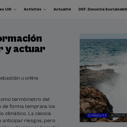
es UIK
Activités
Actualité
DSF. Donostia Sustainabil
formación
r y actuar
ebastián u online
 como termómetro del
do de forma temprana los
o climático. La ciencia
DURABILITÉ
ACTIVITÉ
 anticipar riesgos, pero