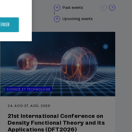
osible,
Past events
tor
|
Upcoming events
cción de
EFUSER
os y el
isiones
.
SCIENCE ET TECHNOLOGIE
24. AOÛ
-
27. AOÛ, 2026
21st International Conference on
Density Functional Theory and its
Applications (DFT2026)