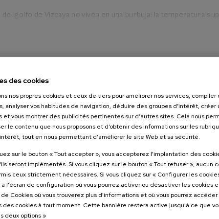
o del golfo de Vizcaya no viven en una burbuja: la temperatura sup
umenta entre 0,2 y 0,4 °C por década, el nivel del mar sube por 
temporales marítimos generan daños recurrentes en puertos, pl
propiedades. La ponencia revisa estas evidencias con series hist
m de Donostia (desde 1946), una de las más antiguas del mundo, 
binación de mitigación y adaptación —protección, acomodación 
ssant à
etroceso— resulta imprescindible para sostener actividades hum
es des cookies
ons nos propres cookies et ceux de tiers pour améliorer nos services, compile
taires
a ponencia son los sistemas de información. Decidir bien exige o
s, analyser vos habitudes de navigation, déduire des groupes d’intérêt, créer u
ersitaires
a marinas y atmosféricas, satélites, radares de alta frecuencia,
s et vous montrer des publicités pertinentes sur d’autres sites. Cela nous pe
s, videometría costera y vehículos autónomos. Iniciativas como
er le contenu que nous proposons et d’obtenir des informations sur les rubriq
a de Oceanografía Operacional de Euskadi—, el Observatorio de
’intérêt, tout en nous permettant d’améliorer le site Web et sa sécurité.
l golfo de Vizcaya y la plataforma e-begi integran más de 90 ser
quez sur le bouton « Tout accepter », vous accepterez l'implantation des cooki
 500.000 observaciones bajo principios FAIR (datos localizable
'ils seront implémentés. Si vous cliquez sur le bouton « Tout refuser », aucun 
erables y reutilizables), conectados con infraestructuras europ
ormis ceux strictement nécessaires. Si vous cliquez sur « Configurer les cookies
rine Service y EMODnet. Estos sistemas alimentan modelos,
à l'écran de configuration où vous pourrez activer ou désactiver les cookies 
os digitales y soluciones basadas en IA que sustentan planes de
e de Cookies où vous trouverez plus d'informations et où vous pourrez accéder
 de alerta temprana y planeamiento territorial.
 des cookies à tout moment. Cette bannière restera active jusqu'à ce que v
es deux options »
con un mensaje constructivo: aún estamos a tiempo de evitar lo