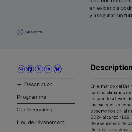
solo con coopera
en evidencia pod
y asegurar un fut
All events
Descriptio
Description
En el marco del Día
cambio climático des
Programme
responde a leyes fís
indican que las con
Conférenciers
observados en, al m
2024 alcanzó +1,28 
Lieu de l'événement
de ese exceso de cal
dinámicas costeras,