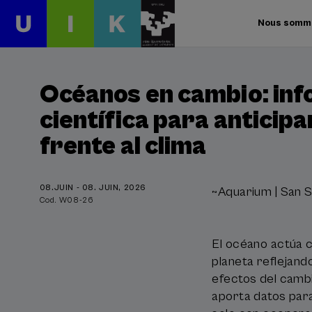
Nous somm
Océanos en cambio: in
científica para anticipa
frente al clima
08.JUIN - 08. JUIN, 2026
~Aquarium | San S
Cod. W08-26
El océano actúa
planeta reflejan
efectos del cambi
aporta datos para