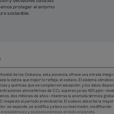
ción y decisiones basadas
remos proteger el entorno
uro sostenible.
n
 Mundial de los Océanos, esta ponencia ofrece una mirada integra
de la óptica que mejor lo refleja: el océano. El sistema climático
icas y químicas que se cumplen sin excepción, y los datos dispon
centraciones atmosféricas de CO₂ superan ya las 420 ppm —nive
enos, dos millones de años— mientras la anomalía térmica globa
°C respecto al periodo preindustrial. El océano absorbe la mayor
or, se expande, se acidifica y eleva su nivel medio, modificando
 ecosistémicas y socioeconómicas en todo el planeta.