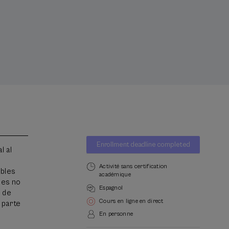
Liste
Date d'échéance
Enrollment deadline completed
d'attente
l al
Directeur(-
trice)
Activité sans certification
ibles
du
académique
les no
cours
Espagnol
l de
Cours en ligne en direct
 parte
En personne