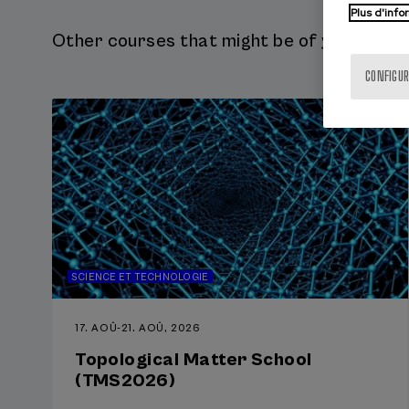
Plus d'info
peores impactos si 
pero exige acelerar
Other courses that might be of your intere
privado, comunidad 
Research & Technolo
CONFIGUR
Emergencias y Meteo
sector socioeconómi
que protejan vidas,
SCIENCE ET TECHNOLOGIE
17. AOÛ
-
21. AOÛ, 2026
Topological Matter School
(TMS2026)