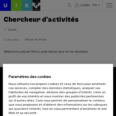
LOGIN
FR
Chercheur d'activités
Court
0 résultats
Effacer les filtres
Seleccione cualquier filtro y pulse Aplicar para ver los resultados
Paramètres des cookies
Abonnez-vous à notre bulletin
Nous utilisons nos propres cookies et ceux de tiers pour améliorer
nos services, compiler des données statistiques, analyser vos
Inscrivez-vous pour être le premier à recevoir les
habitudes de navigation, déduire des groupes d’intérêt, créer un
actualités de l'UIK.
profil de vos intérêts et vous montrer des publicités pertinentes
sur d’autres sites. Cela nous permet de personnaliser le contenu
que nous proposons et d’obtenir des informations sur les rubriques
S'abonner
qui suscitent l’intérêt, tout en nous permettant d’améliorer le site
Web et sa sécurité.