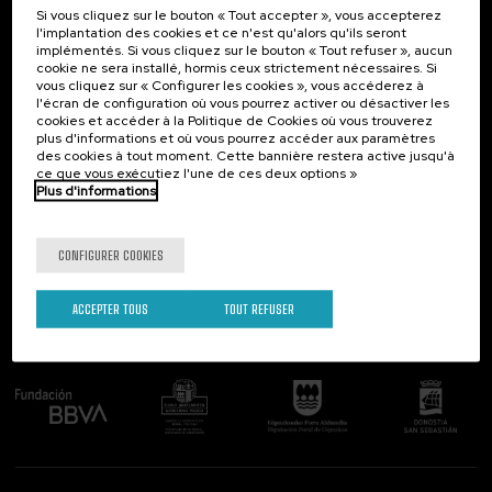
Si vous cliquez sur le bouton « Tout accepter », vous accepterez
Contact
Intéressant...
l'implantation des cookies et ce n'est qu'alors qu'ils seront
implémentés. Si vous cliquez sur le bouton « Tout refuser », aucun
Palacio Miramar
Activités précédentes
cookie ne sera installé, hormis ceux strictement nécessaires. Si
Paseo de Miraconcha, 48
vous cliquez sur « Configurer les cookies », vous accéderez à
20007 Donostia / San Sebastián
l'écran de configuration où vous pourrez activer ou désactiver les
Gipuzkoa, Spain
cookies et accéder à la Politique de Cookies où vous trouverez
plus d'informations et où vous pourrez accéder aux paramètres
Contactez-nous!
des cookies à tout moment. Cette bannière restera active jusqu'à
ce que vous exécutiez l'une de ces deux options »
Plus d'informations
Suivez-nous
CONFIGURER COOKIES
ACCEPTER TOUS
TOUT REFUSER
Comité organisateur