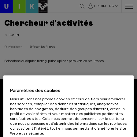
LOGIN
FR
Chercheur d'activités
Court
0 résultats
Effacer les filtres
Seleccione cualquier filtro y pulse Aplicar para ver los resultados
Paramètres des cookies
Abonnez-vous à notre bulletin
Nous utilisons nos propres cookies et ceux de tiers pour améliorer
nos services, compiler des données statistiques, analyser vos
Inscrivez-vous pour être le premier à recevoir les
habitudes de navigation, déduire des groupes d’intérêt, créer un
actualités de l'UIK.
profil de vos intérêts et vous montrer des publicités pertinentes
sur d’autres sites. Cela nous permet de personnaliser le contenu
que nous proposons et d’obtenir des informations sur les rubriques
S'abonner
qui suscitent l’intérêt, tout en nous permettant d’améliorer le site
Web et sa sécurité.