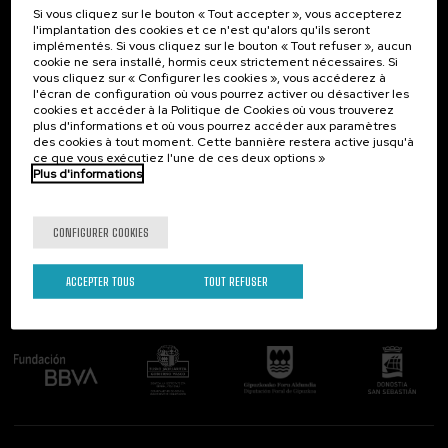
Si vous cliquez sur le bouton « Tout accepter », vous accepterez
Contact
Intéressant...
l'implantation des cookies et ce n'est qu'alors qu'ils seront
implémentés. Si vous cliquez sur le bouton « Tout refuser », aucun
Palacio Miramar
Activités précédentes
cookie ne sera installé, hormis ceux strictement nécessaires. Si
Paseo de Miraconcha, 48
vous cliquez sur « Configurer les cookies », vous accéderez à
20007 Donostia / San Sebastián
l'écran de configuration où vous pourrez activer ou désactiver les
Gipuzkoa, Spain
cookies et accéder à la Politique de Cookies où vous trouverez
plus d'informations et où vous pourrez accéder aux paramètres
Contactez-nous!
des cookies à tout moment. Cette bannière restera active jusqu'à
ce que vous exécutiez l'une de ces deux options »
Plus d'informations
Suivez-nous
CONFIGURER COOKIES
ACCEPTER TOUS
TOUT REFUSER
Comité organisateur