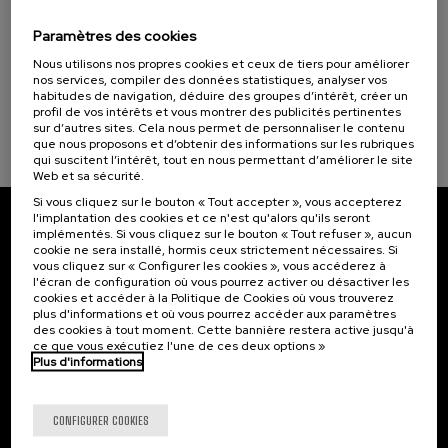
La violencia contra la Universidad
Paramètres des cookies
.
20 h.
Espagnol
Nous utilisons nos propres cookies et ceux de tiers pour améliorer
nos services, compiler des données statistiques, analyser vos
habitudes de navigation, déduire des groupes d’intérêt, créer un
Gratuit
...
Dernières
Gratuit
Date
Liste
Période
profil de vos intérêts et vous montrer des publicités pertinentes
places
passée
d'attente
d'inscription
terminée
sur d’autres sites. Cela nous permet de personnaliser le contenu
que nous proposons et d’obtenir des informations sur les rubriques
qui suscitent l’intérêt, tout en nous permettant d’améliorer le site
Web et sa sécurité.
Si vous cliquez sur le bouton « Tout accepter », vous accepterez
l'implantation des cookies et ce n'est qu'alors qu'ils seront
implémentés. Si vous cliquez sur le bouton « Tout refuser », aucun
Abonnez-vous à notre bulletin
cookie ne sera installé, hormis ceux strictement nécessaires. Si
vous cliquez sur « Configurer les cookies », vous accéderez à
Inscrivez-vous pour être le premier à recevoir les
l'écran de configuration où vous pourrez activer ou désactiver les
actualités de l'UIK.
cookies et accéder à la Politique de Cookies où vous trouverez
plus d'informations et où vous pourrez accéder aux paramètres
des cookies à tout moment. Cette bannière restera active jusqu'à
S'abonner
ce que vous exécutiez l'une de ces deux options »
Plus d'informations
Contact
Intéressant...
CONFIGURER COOKIES
Palacio Miramar
Activités précédentes
Paseo de Miraconcha, 48