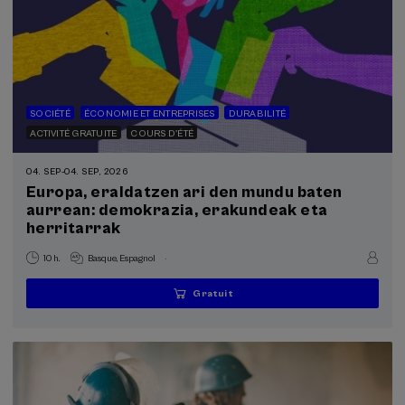
SOCIÉTÉ
ÉCONOMIE ET ENTREPRISES
DURABILITÉ
ACTIVITÉ GRATUITE
COURS D'ÉTÉ
04. SEP
-
04. SEP, 2026
Europa, eraldatzen ari den mundu baten
aurrean: demokrazia, erakundeak eta
herritarrak
.
10 h.
Basque
Espagnol
Gratuit
...
Dernières
Gratuit
Date
Liste
Période
places
passée
d'attente
d'inscription
terminée