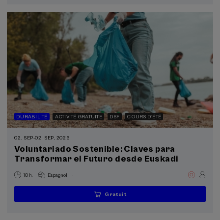
terminée
DURABILITÉ
ACTIVITÉ GRATUITE
DSF
COURS D'ÉTÉ
02. SEP
-
02. SEP, 2026
Voluntariado Sostenible: Claves para
Transformar el Futuro desde Euskadi
.
10 h.
Espagnol
Gratuit
...
Dernières
Gratuit
Date
Liste
Période
places
passée
d'attente
d'inscription
terminée