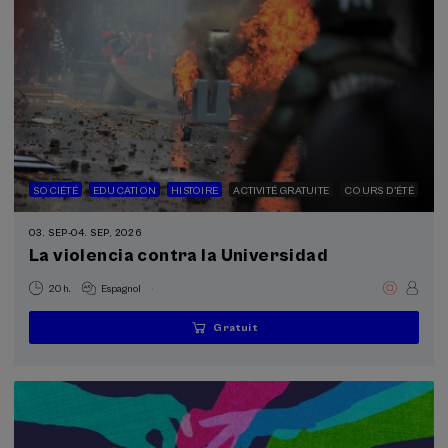
SOCIÉTÉ
EDUCATION
HISTOIRE
ACTIVITÉ GRATUITE
COURS D'ÉTÉ
03. SEP
-
04. SEP, 2026
La violencia contra la Universidad
.
20 h.
Espagnol
Gratuit
...
Dernières
Gratuit
Date
Liste
Période
places
passée
d'attente
d'inscription
terminée