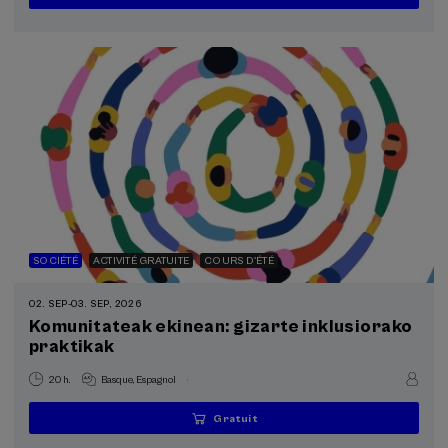
places
passée
d'attente
d'inscription
terminée
SOCIÉTÉ
ACTIVITÉ GRATUITE
COURS D'ÉTÉ
02. SEP
-
03. SEP, 2026
Komunitateak ekinean: gizarte inklusiorako
praktikak
.
20 h.
Basque
Espagnol
Gratuit
...
Dernières
Gratuit
Date
Liste
Période
places
passée
d'attente
d'inscription