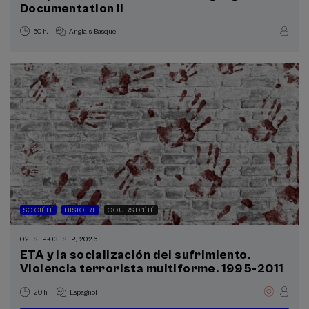
Documentation II
.
50 h.
Anglais
Basque
Registration will be open shortly
SOCIÉTÉ
HISTOIRE
COURS D'ÉTÉ
02. SEP
-
03. SEP, 2026
ETA y la socialización del sufrimiento.
Violencia terrorista multiforme. 1995-2011
.
20 h.
Espagnol