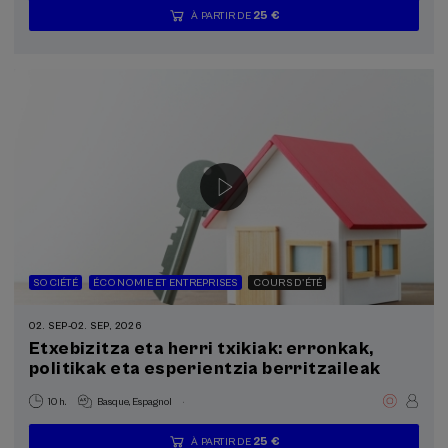
25 €
À PARTIR DE
...
Dernières
Gratuit
Date
Liste
Période
places
passée
d'attente
d'inscription
terminée
SOCIÉTÉ
ÉCONOMIE ET ENTREPRISES
COURS D'ÉTÉ
02. SEP
-
02. SEP, 2026
Etxebizitza eta herri txikiak: erronkak,
politikak eta esperientzia berritzaileak
.
10 h.
Basque
Espagnol
25 €
À PARTIR DE
...
Dernières
Gratuit
Date
Liste
Période