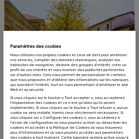
Paramètres des cookies
Nous utilisons nos propres cookies et ceux de tiers pour améliorer
nos services, compiler des données statistiques, analyser vos
habitudes de navigation, déduire des groupes d’intérêt, créer un
DROIT
HISTOIRE
ACTIVITÉ GRATUITE
COURS D'ÉTÉ
profil de vos intérêts et vous montrer des publicités pertinentes
sur d’autres sites. Cela nous permet de personnaliser le contenu
que nous proposons et d’obtenir des informations sur les rubriques
03. SEP
-
04. SEP, 2026
qui suscitent l’intérêt, tout en nous permettant d’améliorer le site
Bizkaia y sus libertades: 500 años del
Web et sa sécurité.
Fuero reformado
Si vous cliquez sur le bouton « Tout accepter », vous accepterez
l'implantation des cookies et ce n'est qu'alors qu'ils seront
.
20 h.
Espagnol
Basque
implémentés. Si vous cliquez sur le bouton « Tout refuser », aucun
cookie ne sera installé, hormis ceux strictement nécessaires. Si
Gratuit
vous cliquez sur « Configurer les cookies », vous accéderez à
...
Dernières
Gratuit
Date
Liste
Période
places
passée
d'attente
d'inscription
l'écran de configuration où vous pourrez activer ou désactiver les
terminée
cookies et accéder à la Politique de Cookies où vous trouverez
plus d'informations et où vous pourrez accéder aux paramètres
des cookies à tout moment. Cette bannière restera active jusqu'à