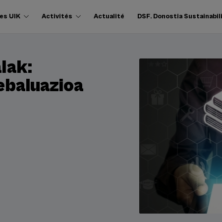
es UIK
Activités
Actualité
DSF. Donostia Sustainabil
lak:
 ebaluazioa