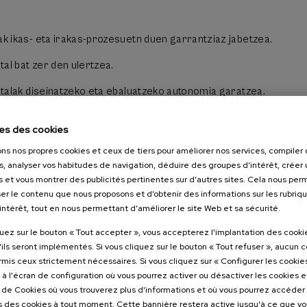
 euro
ak ikas- eta irakas-prozesuetn duen garrantziaz jabetzea.
: euskara
ital bat zer den ulertzea.
gitalak diseinatzeko eta ebaluatzeko autonomia garatzea.
eta ikastea baloratzea.
es des cookies
ons nos propres cookies et ceux de tiers pour améliorer nos services, compile
s, analyser vos habitudes de navigation, déduire des groupes d’intérêt, créer u
ssant à
s et vous montrer des publicités pertinentes sur d’autres sites. Cela nous pe
er le contenu que nous proposons et d’obtenir des informations sur les rubriq
asleak
’intérêt, tout en nous permettant d’améliorer le site Web et sa sécurité.
quez sur le bouton « Tout accepter », vous accepterez l'implantation des cooki
'ils seront implémentés. Si vous cliquez sur le bouton « Tout refuser », aucun 
ormis ceux strictement nécessaires. Si vous cliquez sur « Configurer les cookies
à l'écran de configuration où vous pourrez activer ou désactiver les cookies 
e de Cookies où vous trouverez plus d'informations et où vous pourrez accéder
 des cookies à tout moment. Cette bannière restera active jusqu'à ce que v