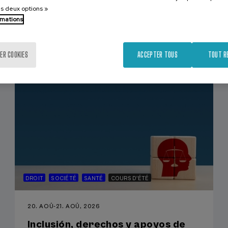
es deux options »
rmations
st...
ER COOKIES
ACCEPTER TOUS
TOUT R
DROIT
SOCIÉTÉ
SANTÉ
COURS D'ÉTÉ
20. AOÛ
-
21. AOÛ, 2026
Inclusión, derechos y apoyos de