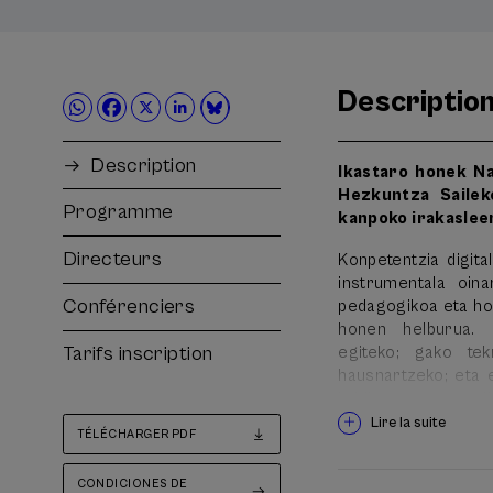
Descriptio
Description
Ikastaro honek N
Hezkuntza Sailek
Programme
kanpoko irakaslee
Directeurs
Konpetentzia digita
instrumentala oina
Conférenciers
pedagogikoa eta holi
honen helburua. 
Tarifs inscription
egiteko; gako tek
hausnartzeko; eta e
kritikoa garatu eta i
Lire la suite
TÉLÉCHARGER PDF
-30 ordu 4 astetan 
-Hasiera: 2018/01/1
CONDICIONES DE