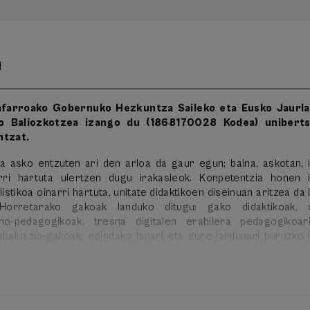
n
afarroako Gobernuko Hezkuntza Saileko eta Eusko Jaurla
o Baliozkotzea izango du (1868170028 Kodea) uniberts
ntzat.
la asko entzuten ari den arloa da gaur egun; baina, askotan, 
rri hartuta ulertzen dugu irakasleok. Konpetentzia honen 
stikoa oinarri hartuta, unitate didaktikoen diseinuan aritzea da 
Horretarako gakoak landuko ditugu: gako didaktikoak, d
no-pedagogikoak, tresna digitalen erabilera pedagogikoar
baluazio-gakoak, egindako lanari eta gure jardunari buruzko 
kasten jarraitzeko.
zehar (astero 7-8 orduko dedikazioa)
4 Bukaera: 2018/02/21