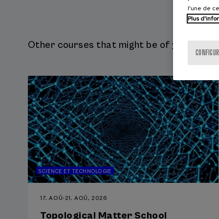
l'une de c
Plus d'info
Other courses that might be of your intere
CONFIGUR
SCIENCE ET TECHNOLOGIE
17. AOÛ
-
21. AOÛ, 2026
Topological Matter School