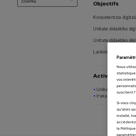
COMPRA
Objectifs
-Tarifa bakarra: 80
Konpetentzia digital
-Hizkuntza ofiziala
Unitate didaktiko dig
Unitate didaktiko di
Lankidetzan aritzea 
Paramètr
Nous utilis
statistique
Activité s'adre
vos intérêt
personnalis
Unibertsitateko ik
suscitent l
Irakasleak
Si vous cli
qu'alors qu
installé, h
accéderez 
la Politiqu
paramètres