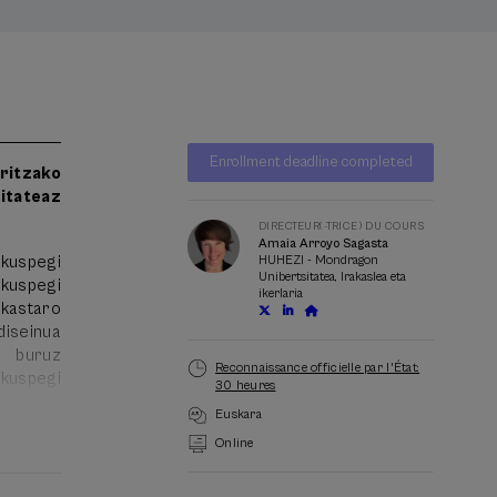
Liste
Date d'échéance
Enrollment deadline completed
d'attente
ritzako
Directeur(-
itateaz
trice)
du
DIRECTEUR(-TRICE) DU COURS
Amaia Arroyo Sagasta
cours
ikuspegi
HUHEZI - Mondragon
Unibertsitatea, Irakaslea eta
ikuspegi
ikerlaria
ikastaro
iseinua
i buruz
Reconnaissance officielle par l'État:
ikuspegi
30 heures
Euskara
Online