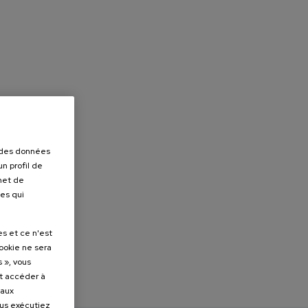
r des données
n profil de
rmet de
ues qui
es et ce n'est
cookie ne sera
 », vous
et accéder à
 aux
ous exécutiez