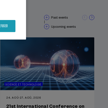
Past events
|
EFUSER
Upcoming events
SCIENCE ET TECHNOLOGIE
24. AOÛ
-
27. AOÛ, 2026
21st International Conference on