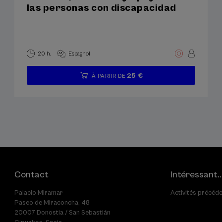
las personas con discapacidad
20 h.
Espagnol
25 €
À PARTIR DE
...
Dernières
Gratuit
Date
Période
places
passée
d'inscription
terminée
Contact
Intéressant..
Palacio Miramar
Activités précéd
Paseo de Miraconcha, 48
20007 Donostia / San Sebastián