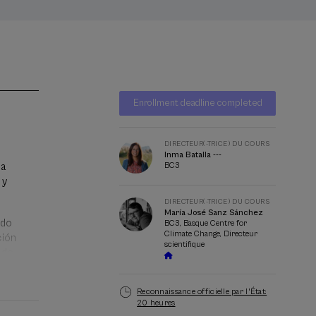
Liste
Date d'échéance
Enrollment deadline completed
d'attente
Directeur(-
trice)
du
DIRECTEUR(-TRICE) DU COURS
Inma Batalla ---
cours
la
BC3
 y
DIRECTEUR(-TRICE) DU COURS
María José Sanz Sánchez
ndo
BC3, Basque Centre for
Climate Change, Directeur
ción
scientifique
 de
ación
Reconnaissance officielle par l'État:
20 heures