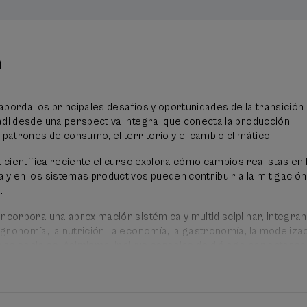
n
aborda los principales desafíos y oportunidades de la transición
adi desde una perspectiva integral que conecta la producción
 patrones de consumo, el territorio y el cambio climático.
a científica reciente el curso explora cómo cambios realistas en 
 y en los sistemas productivos pueden contribuir a la mitigación
.
incorpora una aproximación sistémica y multidisciplinar, integra
gronomía, la nutrición, la economía, la gastronomía, la modeliza
cias sociales. Asimismo, incluye espacios de diálogo con actores
del sistema alimentario (sector agrario, distribución, administr
ón, consumidores, organizaciones ambientales) así como la
ectos e iniciativas.