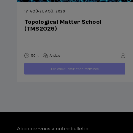
17. AOÛ
-
21. AOÛ, 2026
Topological Matter School
(TMS2026)
50 h.
Anglais
À
400
Période d'inscription terminée
PARTIR
...
Dernières
Gratuit
Date
€
DE
places
passée
Abonnez-vous à notre bulletin