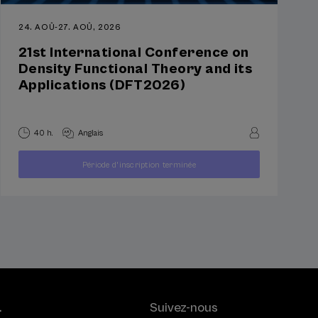
24. AOÛ
-
27. AOÛ, 2026
21st International Conference on
Density Functional Theory and its
Applications (DFT2026)
40 h.
Anglais
À
250
Période d'inscription terminée
PARTIR
...
Dernières
Gratuit
Date
€
DE
places
passée
.
Suivez-nous