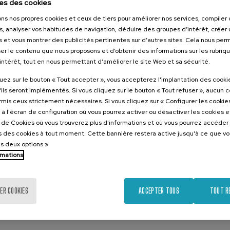
es des cookies
o entre los distintos actores del sistema alimentario para integ
ivas.
ons nos propres cookies et ceux de tiers pour améliorer nos services, compile
s, analyser vos habitudes de navigation, déduire des groupes d’intérêt, créer u
 prácticas, casos de éxitos desarrolladas en el marco del proyec
s et vous montrer des publicités pertinentes sur d’autres sites. Cela nous pe
er le contenu que nous proposons et d’obtenir des informations sur les rubriq
’intérêt, tout en nous permettant d’améliorer le site Web et sa sécurité.
quez sur le bouton « Tout accepter », vous accepterez l'implantation des cooki
'ils seront implémentés. Si vous cliquez sur le bouton « Tout refuser », aucun 
ormis ceux strictement nécessaires. Si vous cliquez sur « Configurer les cookies
à l'écran de configuration où vous pourrez activer ou désactiver les cookies 
e de Cookies où vous trouverez plus d'informations et où vous pourrez accéder
n avec
 des cookies à tout moment. Cette bannière restera active jusqu'à ce que v
es deux options »
rmations
ER COOKIES
ACCEPTER TOUS
TOUT R