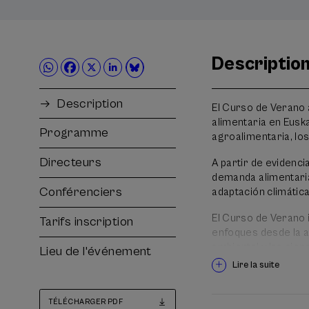
Descriptio
Description
El Curso de Verano 
alimentaria en Eusk
Programme
agroalimentaria, los
Directeurs
A partir de evidenci
demanda alimentaria
Conférenciers
adaptación climática
El Curso de Verano 
Tarifs inscription
enfoques desde la a
ambiental y las cien
Lieu de l'événement
distintos segmentos 
Lire la suite
pública, restauraci
presentación de proy
TÉLÉCHARGER PDF