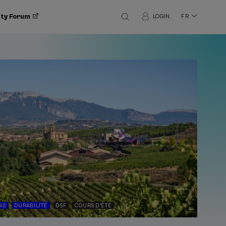
ity Forum
LOGIN
FR
IE
DURABILITÉ
DSF
COURS D'ÉTÉ