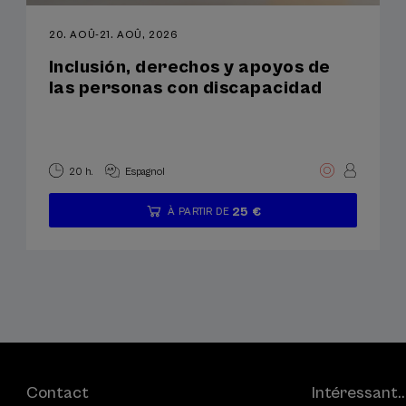
20. AOÛ
-
21. AOÛ, 2026
Inclusión, derechos y apoyos de
las personas con discapacidad
20 h.
Espagnol
25 €
À PARTIR DE
...
Dernières
Gratuit
Date
Période
places
passée
d'inscription
terminée
Contact
Intéressant..