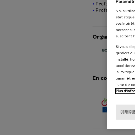
Paramètr
Fomentar el diálog
Professeurs
múltiples perspect
Professionnels
Nous utilis
statistique
Visibilizar buenas
vos intérêt
SWITCH.
personnalis
Organisée par
suscitent l
Si vous cli
qu'alors qu
installé, h
accéderez 
la Politiqu
En collaboratio
paramètres
l'une de c
Plus d'info
CONFIGUR